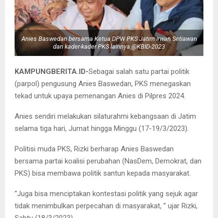
Anies Baswedan bersama Ketua DPW PKS Jatim Irwan Setiawan
dan kader-kader PKS lainnya.@KBID-2023
KAMPUNGBERITA.ID-
Sebagai salah satu partai politik
(parpol) pengusung Anies Baswedan, PKS menegaskan
tekad untuk upaya pemenangan Anies di Pilpres 2024.
Anies sendiri melakukan silaturahmi kebangsaan di Jatim
selama tiga hari, Jumat hingga Minggu (17-19/3/2023).
Politisi muda PKS, Rizki berharap Anies Baswedan
bersama partai koalisi perubahan (NasDem, Demokrat, dan
PKS) bisa membawa politik santun kepada masyarakat.
“Juga bisa menciptakan kontestasi politik yang sejuk agar
tidak menimbulkan perpecahan di masyarakat, ” ujar Rizki,
Sabtu (18/3/2023).