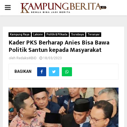
PRIMARY
MENU
Kampung Raya
Lakone
Politik & Pilkada
Surabaya
Teranyar
Kader PKS Berharap Anies Bisa Bawa
Politik Santun kepada Masyarakat
oleh
RedaksiKBID
18/03/2023
BAGIKAN