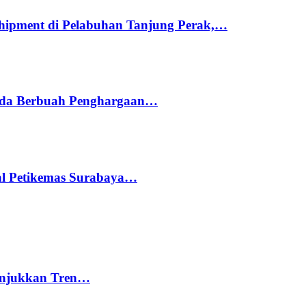
hipment di Pelabuhan Tanjung Perak,…
ada Berbuah Penghargaan…
nal Petikemas Surabaya…
nunjukkan Tren…