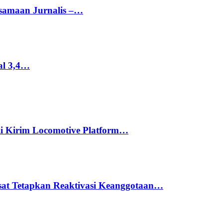
rsamaan Jurnalis –…
al 3,4…
li Kirim Locomotive Platform…
usat Tetapkan Reaktivasi Keanggotaan…