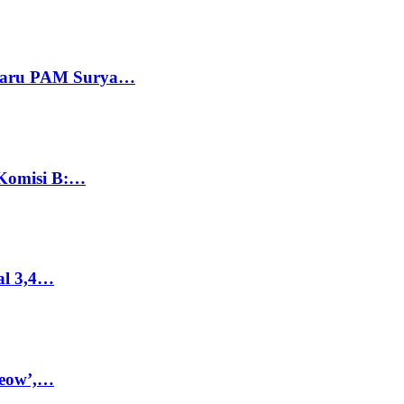
 Baru PAM Surya…
 Komisi B:…
al 3,4…
Meow’,…