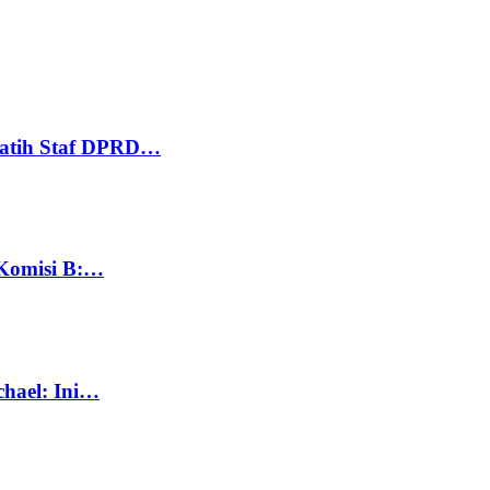
Latih Staf DPRD…
 Komisi B:…
chael: Ini…