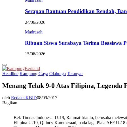
Madrasah
Serapan Bantuan Pendidikan Rendah, Ban
24/06/2026
Madrasah
Ribuan Siswa Surabaya Terima Beasiswa 
15/06/2026
Primary
Menu
Headline
Kampung Gaya
Olahraga
Teranyar
Menang Telak 9-0 Atas Filipina, Legenda 
oleh
RedaksiKBID
08/09/2017
Bagikan
Bek Timnas Indonesia U-19, Rahmat Irianto, berusaha melewat
Filipina U-19, Quincy Kammeraad, pada laga Piala AFF U-18 