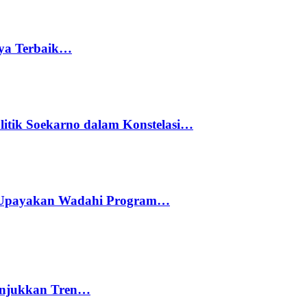
rya Terbaik…
litik Soekarno dalam Konstelasi…
 Upayakan Wadahi Program…
nunjukkan Tren…