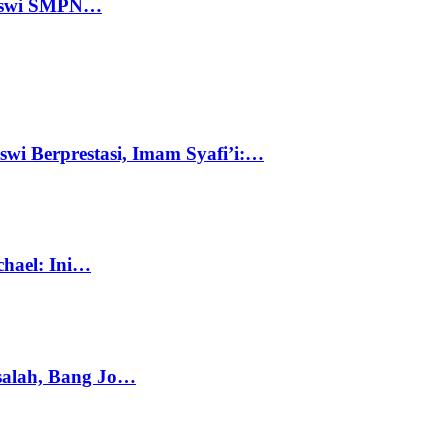
 Siswi SMPN…
swi Berprestasi, Imam Syafi’i:…
chael: Ini…
salah, Bang Jo…