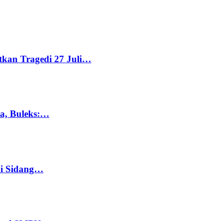
tkan Tragedi 27 Juli…
ka, Buleks:…
di Sidang…