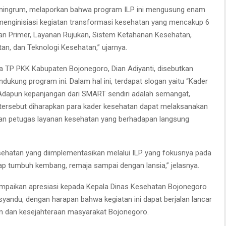
jiningrum, melaporkan bahwa program ILP ini mengusung enam
 menginisiasi kegiatan transformasi kesehatan yang mencakup 6
nan Primer, Layanan Rujukan, Sistem Ketahanan Kesehatan,
, dan Teknologi Kesehatan,” ujarnya.
a TP PKK Kabupaten Bojonegoro, Dian Adiyanti, disebutkan
ukung program ini. Dalam hal ini, terdapat slogan yaitu “Kader
Adapun kepanjangan dari SMART sendiri adalah semangat,
gan tersebut diharapkan para kader kesehatan dapat melaksanakan
an petugas layanan kesehatan yang berhadapan langsung
ehatan yang diimplementasikan melalui ILP yang fokusnya pada
ahap tumbuh kembang, remaja sampai dengan lansia,” jelasnya.
ampaikan apresiasi kepada Kepala Dinas Kesehatan Bojonegoro
yandu, dengan harapan bahwa kegiatan ini dapat berjalan lancar
 dan kesejahteraan masyarakat Bojonegoro.