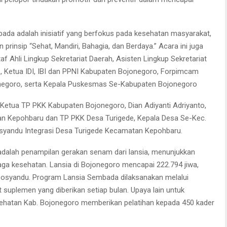
bada adalah inisiatif yang berfokus pada kesehatan masyarakat,
insip “Sehat, Mandiri, Bahagia, dan Berdaya.” Acara ini juga
taf Ahli Lingkup Sekretariat Daerah, Asisten Lingkup Sekretariat
 Ketua IDI, IBI dan PPNI Kabupaten Bojonegoro, Forpimcam
egoro, serta Kepala Puskesmas Se-Kabupaten Bojonegoro
 Ketua TP PKK Kabupaten Bojonegoro, Dian Adiyanti Adriyanto,
an Kepohbaru dan TP PKK Desa Turigede, Kepala Desa Se-Kec.
syandu Integrasi Desa Turigede Kecamatan Kepohbaru.
 adalah penampilan gerakan senam dari lansia, menunjukkan
a kesehatan. Lansia di Bojonegoro mencapai 222.794 jiwa,
m posyandu. Program Lansia Sembada dilaksanakan melalui
t suplemen yang diberikan setiap bulan. Upaya lain untuk
ehatan Kab. Bojonegoro memberikan pelatihan kepada 450 kader