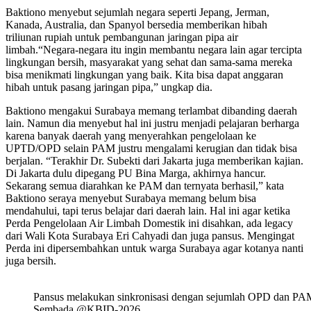
Baktiono menyebut sejumlah negara seperti Jepang, Jerman,
Kanada, Australia, dan Spanyol bersedia memberikan hibah
triliunan rupiah untuk pembangunan jaringan pipa air
limbah.“Negara-negara itu ingin membantu negara lain agar tercipta
lingkungan bersih, masyarakat yang sehat dan sama-sama mereka
bisa menikmati lingkungan yang baik. Kita bisa dapat anggaran
hibah untuk pasang jaringan pipa,” ungkap dia.
Baktiono mengakui Surabaya memang terlambat dibanding daerah
lain. Namun dia menyebut hal ini justru menjadi pelajaran berharga
karena banyak daerah yang menyerahkan pengelolaan ke
UPTD/OPD selain PAM justru mengalami kerugian dan tidak bisa
berjalan. “Terakhir Dr. Subekti dari Jakarta juga memberikan kajian.
Di Jakarta dulu dipegang PU Bina Marga, akhirnya hancur.
Sekarang semua diarahkan ke PAM dan ternyata berhasil,” kata
Baktiono seraya menyebut Surabaya memang belum bisa
mendahului, tapi terus belajar dari daerah lain. Hal ini agar ketika
Perda Pengelolaan Air Limbah Domestik ini disahkan, ada legacy
dari Wali Kota Surabaya Eri Cahyadi dan juga pansus. Mengingat
Perda ini dipersembahkan untuk warga Surabaya agar kotanya nanti
juga bersih.
Pansus melakukan sinkronisasi dengan sejumlah OPD dan PA
Sembada.@KBID-2026.