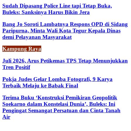
Sudah Dipasang Police Line tapi Tetap Buka,
Buleks: Sanksinya Harus Bikin Jera
Bang Jo Soroti Lambatnya Respons OPD di Sidang
Paripurna, Minta Wali Kota Tegur Kepala Dinas
demi Pelayanan Masyarakat
Kampung Raya
Juli 2026, Arus Petikemas TPS Tetap Menunjukkan
Tren Positif
Pokja Judes Gelar Lomba Fotografi, 9 Karya
Terbaik Melaju ke Babak Final
Terima Buku ‘Konstruksi Pemikiran Geopolitik
Soekarno dalam Konstelasi Dunia’, Buleks: Ini
Pengingat Semangat Persatuan dan Cinta Tanah
Air