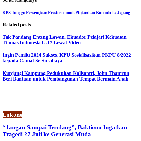
KBS Tunggu Persetujuan Presiden untuk Pinjamkan Komodo ke Jepang
Related posts
Tak Pandang Enteng Lawan, Ekuador Pelajari Kekuatan
Timnas Indonesia U-17 Lewat Video
Ingin Pemilu 2024 Sukses, KPU Sosialisasikan PKPU 8/2022
kepada Camat Se Surabaya
Kunjungi Kampung Pedukuhan Kalisantri, John Thamrun
Beri Bantuan untuk Pembangunan Tempat Bermain Anak
Lakone
“Jangan Sampai Terulang”, Baktiono Ingatkan
Tragedi 27 Juli ke Generasi Muda