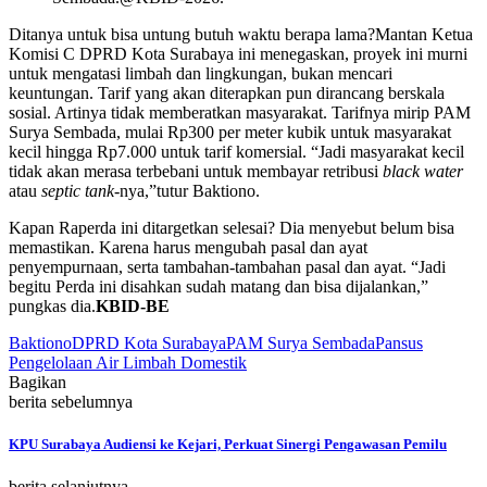
Ditanya untuk bisa untung butuh waktu berapa lama?Mantan Ketua
Komisi C DPRD Kota Surabaya ini menegaskan, proyek ini murni
untuk mengatasi limbah dan lingkungan, bukan mencari
keuntungan. Tarif yang akan diterapkan pun dirancang berskala
sosial. Artinya tidak memberatkan masyarakat. Tarifnya mirip PAM
Surya Sembada, mulai Rp300 per meter kubik untuk masyarakat
kecil hingga Rp7.000 untuk tarif komersial. “Jadi masyarakat kecil
tidak akan merasa terbebani untuk membayar retribusi
black water
atau
septic tank
-nya,”tutur Baktiono.
Kapan Raperda ini ditargetkan selesai? Dia menyebut belum bisa
memastikan. Karena harus mengubah pasal dan ayat
penyempurnaan, serta tambahan-tambahan pasal dan ayat. “Jadi
begitu Perda ini disahkan sudah matang dan bisa dijalankan,”
pungkas dia.
KBID-BE
Baktiono
DPRD Kota Surabaya
PAM Surya Sembada
Pansus
Pengelolaan Air Limbah Domestik
Bagikan
berita sebelumnya
KPU Surabaya Audiensi ke Kejari, Perkuat Sinergi Pengawasan Pemilu
berita selanjutnya