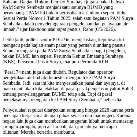
Bahkan, Bagian Hukum Pemkot Surabaya juga sepakat bahwa
PAM Surya Sembada menjadi satu-satunya BUMD yang
berwenang. “PAM ini bukan perusahaan air minum seperti dulu.
Sesuai Perda Nomor 1 Tahun 2025, salah satu kegiatan PAM Surya
Sembada adalah penyelenggaraan pengelolaan dan pelayanan air
limbah,” ujar Baktiono usai rapat pansus, Rabu (6/5/2026).
Lebih jauh, politisi senior PDI-P ini menjelaskan, keputusan ini
mengacu pada kajian enam pakar yang pernah diundang pansus.
Semua mengarah pada PAM Surya Sembada sebagai pengelola,
bukan BUMD lain seperti Perumda Kebun Binatang Surabaya
(KBS), Perseroda Pasar Surya, maupun Perumda RPH.
“Pasal 74 nanti juga akan diubah. Regulator dan operator
pengelolaan air limbah domestik mengarah ke PAM Surya
Sembada. Jadi, saat ini kita menyesuaikan pasal dan ayatnya, di
mana nanti akan kita letakkan di pasal-pasal penjelasan yakni Bab 3
tentang penyelenggaraan BUMD tetap ada. Tapi di pasal
penjelasannya mengarah ke PAM Surya Sembada,” beber dia.
Penyesuaian regulasi ditargetkan rampung hingga 2028 karena perlu
persiapan kerja sama dengan pihak swasta dan luar negeri. Karena
negara lain juga akan memberikan anggaran hibah untuk memasang
jaringan-jaringan, pipa air limbah, dan jumlahnya mencapai
triliunan. Mereka bersedia membantu.