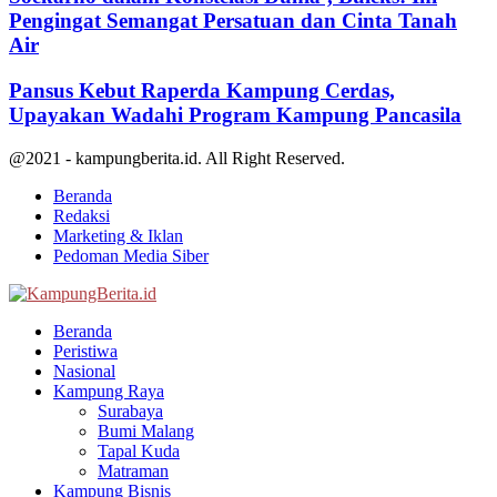
Pengingat Semangat Persatuan dan Cinta Tanah
Air
Pansus Kebut Raperda Kampung Cerdas,
Upayakan Wadahi Program Kampung Pancasila
@2021 - kampungberita.id. All Right Reserved.
Beranda
Redaksi
Marketing & Iklan
Pedoman Media Siber
Facebook
Twitter
Youtube
Beranda
Peristiwa
Nasional
Kampung Raya
Surabaya
Bumi Malang
Tapal Kuda
Matraman
Kampung Bisnis