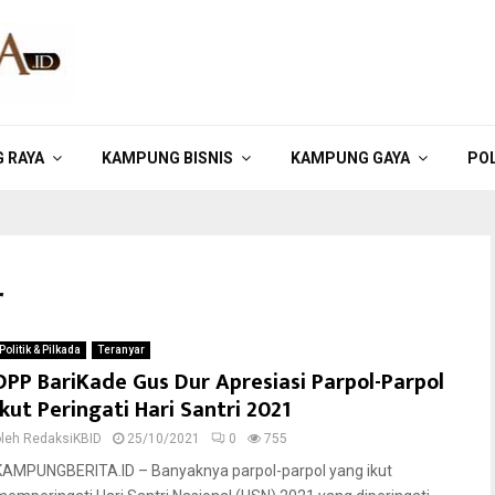
 RAYA
KAMPUNG BISNIS
KAMPUNG GAYA
POL
r
Politik & Pilkada
Teranyar
DPP BariKade Gus Dur Apresiasi Parpol-Parpol
Ikut Peringati Hari Santri 2021
oleh
RedaksiKBID
25/10/2021
0
755
KAMPUNGBERITA.ID – Banyaknya parpol-parpol yang ikut