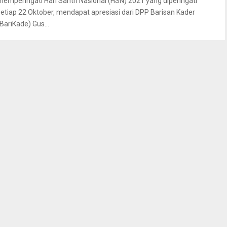
memperingati Hari Santri Nasional (HSN) 2021 yang diperingati
setiap 22 Oktober, mendapat apresiasi dari DPP Barisan Kader
(BariKade) Gus...