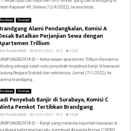
PT Betjik Djojo dan sejumlah OPD terkait gang dan brandgang di
Jalan Kapasan 49, Selasa (12/4/2022), terasa beda....
Surabaya
Teranyar
Brandgang Alami Pendangkalan, Komisi A
Desak Batalkan Perjanjian Sewa dengan
Apartemen Trillium
oleh
RedaksiKBID
20/01/2022
0
1232
KAMPUNGBERITA.ID – Keberadaan apartemen Trillium Residence
dituding sebagai salah satu penyebab terjadinya banjir di kawasan
Gedung Negara Grahadi dan sekitarnya, Jumat (7/1/2022). Ini
karena brandgang...
Surabaya
Teranyar
Jadi Penyebab Banjir di Surabaya, Komisi C
Minta Pemkot Tertibkan Brandgang
oleh
RedaksiKBID
13/01/2022
0
1028
KAMPUNGBERITA.ID – Banjir yang melanda sejumlah kawasan di
Surabaya beberapa hari lalu, membuat Anggota Komisi C DPRD