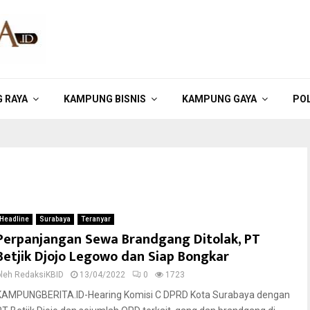
 RAYA
KAMPUNG BISNIS
KAMPUNG GAYA
POL
Headline
Surabaya
Teranyar
Perpanjangan Sewa Brandgang Ditolak, PT
Betjik Djojo Legowo dan Siap Bongkar
oleh
RedaksiKBID
13/04/2022
0
1723
KAMPUNGBERITA.ID-Hearing Komisi C DPRD Kota Surabaya dengan