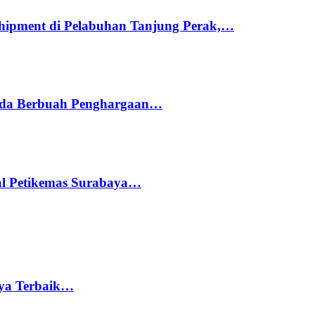
hipment di Pelabuhan Tanjung Perak,…
ada Berbuah Penghargaan…
nal Petikemas Surabaya…
rya Terbaik…