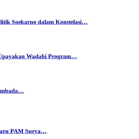
litik Soekarno dalam Konstelasi…
 Upayakan Wadahi Program…
 Sembada…
 Baru PAM Surya…