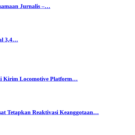
rsamaan Jurnalis –…
al 3,4…
li Kirim Locomotive Platform…
usat Tetapkan Reaktivasi Keanggotaan…