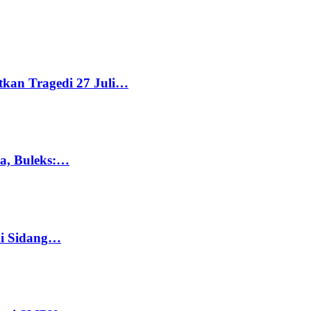
tkan Tragedi 27 Juli…
ka, Buleks:…
di Sidang…