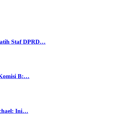
Latih Staf DPRD…
 Komisi B:…
chael: Ini…