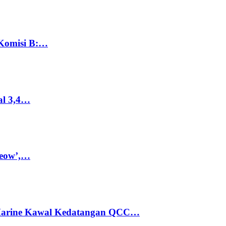
 Komisi B:…
al 3,4…
Meow’,…
 Marine Kawal Kedatangan QCC…