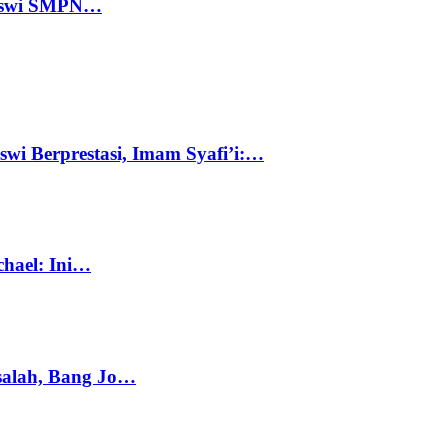
 Siswi SMPN…
swi Berprestasi, Imam Syafi’i:…
chael: Ini…
salah, Bang Jo…