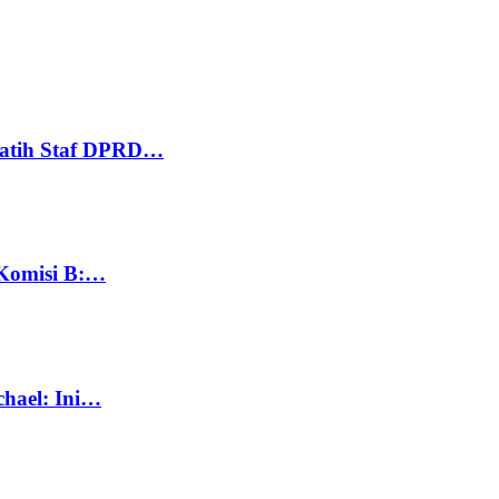
Latih Staf DPRD…
 Komisi B:…
chael: Ini…