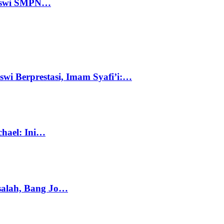
 Siswi SMPN…
swi Berprestasi, Imam Syafi’i:…
chael: Ini…
salah, Bang Jo…