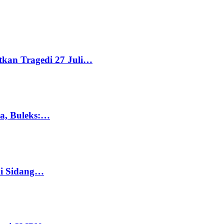
tkan Tragedi 27 Juli…
ka, Buleks:…
di Sidang…