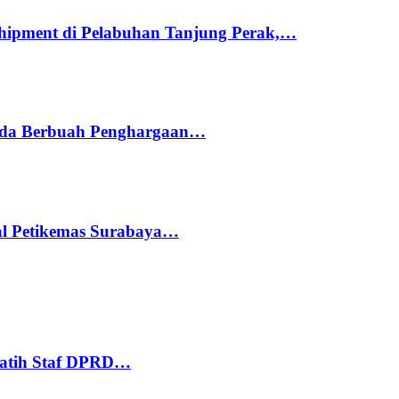
hipment di Pelabuhan Tanjung Perak,…
ada Berbuah Penghargaan…
nal Petikemas Surabaya…
Latih Staf DPRD…