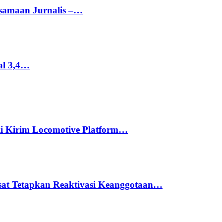
rsamaan Jurnalis –…
al 3,4…
li Kirim Locomotive Platform…
usat Tetapkan Reaktivasi Keanggotaan…