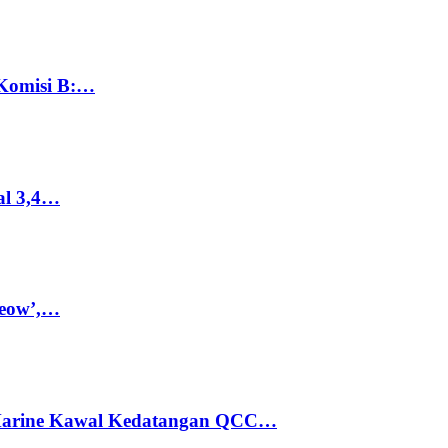
 Komisi B:…
al 3,4…
Meow’,…
 Marine Kawal Kedatangan QCC…