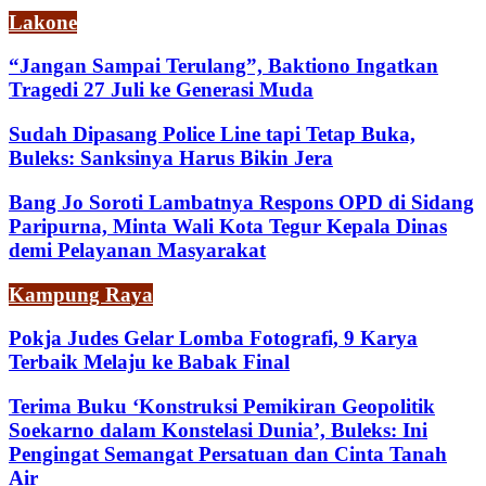
Lakone
“Jangan Sampai Terulang”, Baktiono Ingatkan
Tragedi 27 Juli ke Generasi Muda
Sudah Dipasang Police Line tapi Tetap Buka,
Buleks: Sanksinya Harus Bikin Jera
Bang Jo Soroti Lambatnya Respons OPD di Sidang
Paripurna, Minta Wali Kota Tegur Kepala Dinas
demi Pelayanan Masyarakat
Kampung Raya
Pokja Judes Gelar Lomba Fotografi, 9 Karya
Terbaik Melaju ke Babak Final
Terima Buku ‘Konstruksi Pemikiran Geopolitik
Soekarno dalam Konstelasi Dunia’, Buleks: Ini
Pengingat Semangat Persatuan dan Cinta Tanah
Air