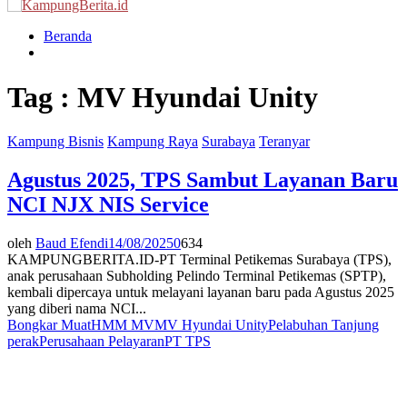
Menu
Beranda
Tag : MV Hyundai Unity
Kampung Bisnis
Kampung Raya
Surabaya
Teranyar
Agustus 2025, TPS Sambut Layanan Baru
NCI NJX NIS Service
oleh
Baud Efendi
14/08/2025
0
634
KAMPUNGBERITA.ID-PT Terminal Petikemas Surabaya (TPS),
anak perusahaan Subholding Pelindo Terminal Petikemas (SPTP),
kembali dipercaya untuk melayani layanan baru pada Agustus 2025
yang diberi nama NCI...
Bongkar Muat
HMM MV
MV Hyundai Unity
Pelabuhan Tanjung
perak
Perusahaan Pelayaran
PT TPS