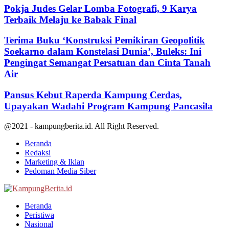
Pokja Judes Gelar Lomba Fotografi, 9 Karya
Terbaik Melaju ke Babak Final
Terima Buku ‘Konstruksi Pemikiran Geopolitik
Soekarno dalam Konstelasi Dunia’, Buleks: Ini
Pengingat Semangat Persatuan dan Cinta Tanah
Air
Pansus Kebut Raperda Kampung Cerdas,
Upayakan Wadahi Program Kampung Pancasila
@2021 - kampungberita.id. All Right Reserved.
Beranda
Redaksi
Marketing & Iklan
Pedoman Media Siber
Facebook
Twitter
Youtube
Beranda
Peristiwa
Nasional