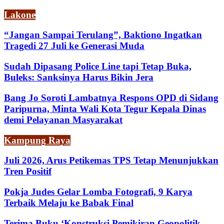
Lakone
“Jangan Sampai Terulang”, Baktiono Ingatkan
Tragedi 27 Juli ke Generasi Muda
Sudah Dipasang Police Line tapi Tetap Buka,
Buleks: Sanksinya Harus Bikin Jera
Bang Jo Soroti Lambatnya Respons OPD di Sidang
Paripurna, Minta Wali Kota Tegur Kepala Dinas
demi Pelayanan Masyarakat
Kampung Raya
Juli 2026, Arus Petikemas TPS Tetap Menunjukkan
Tren Positif
Pokja Judes Gelar Lomba Fotografi, 9 Karya
Terbaik Melaju ke Babak Final
Terima Buku ‘Konstruksi Pemikiran Geopolitik