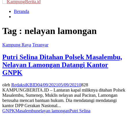
Menu
Beranda
Tag : nelayan lamongan
Kampung Raya
Teranyar
Putri Selina Ditahan Polsek Masalembu,
Nelayan Lamongan Datangi Kantor
GNPK
oleh
RedaksiKBID
04/09/2021
05/09/2021
0
828
KAMPUNGBERITA.ID – Lantaran kapal miliknya ditahan Polsek
Masalembu, Sumenep, Muklis nelayan asal Paciran, Lamongan
berusaha mencari bantuan hukum. Dia mendatangi mendatangi
kantor DPP Gerakan Nasional...
GNPK
Masalembu
nelayan lamongan
Putri Selina