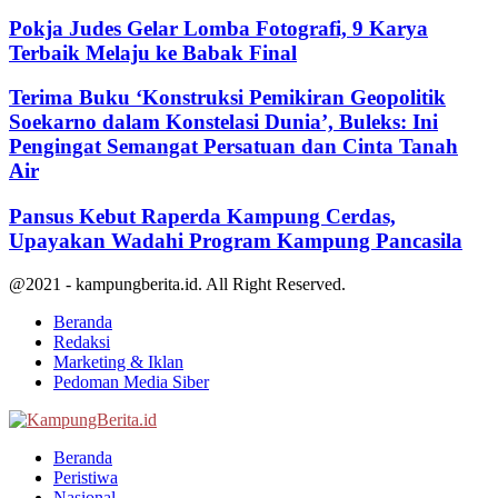
Pokja Judes Gelar Lomba Fotografi, 9 Karya
Terbaik Melaju ke Babak Final
Terima Buku ‘Konstruksi Pemikiran Geopolitik
Soekarno dalam Konstelasi Dunia’, Buleks: Ini
Pengingat Semangat Persatuan dan Cinta Tanah
Air
Pansus Kebut Raperda Kampung Cerdas,
Upayakan Wadahi Program Kampung Pancasila
@2021 - kampungberita.id. All Right Reserved.
Beranda
Redaksi
Marketing & Iklan
Pedoman Media Siber
Facebook
Twitter
Youtube
Beranda
Peristiwa
Nasional