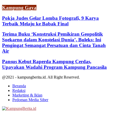
Kampung Gaya
Pokja Judes Gelar Lomba Fotografi, 9 Karya
Terbaik Melaju ke Babak Final
Terima Buku ‘Konstruksi Pemikiran Geopolitik
Soekarno dalam Konstelasi Dunia’, Buleks: Ini
Pengingat Semangat Persatuan dan Cinta Tanah
Air
Pansus Kebut Raperda Kampung Cerdas,
Upayakan Wadahi Program Kampung Pancasila
@2021 - kampungberita.id. All Right Reserved.
Beranda
Redaksi
Marketing & Iklan
Pedoman Media Siber
Facebook
Twitter
Youtube