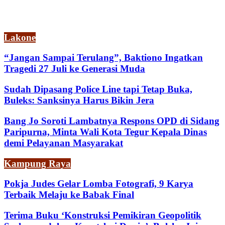
Lakone
“Jangan Sampai Terulang”, Baktiono Ingatkan
Tragedi 27 Juli ke Generasi Muda
Sudah Dipasang Police Line tapi Tetap Buka,
Buleks: Sanksinya Harus Bikin Jera
Bang Jo Soroti Lambatnya Respons OPD di Sidang
Paripurna, Minta Wali Kota Tegur Kepala Dinas
demi Pelayanan Masyarakat
Kampung Raya
Pokja Judes Gelar Lomba Fotografi, 9 Karya
Terbaik Melaju ke Babak Final
Terima Buku ‘Konstruksi Pemikiran Geopolitik