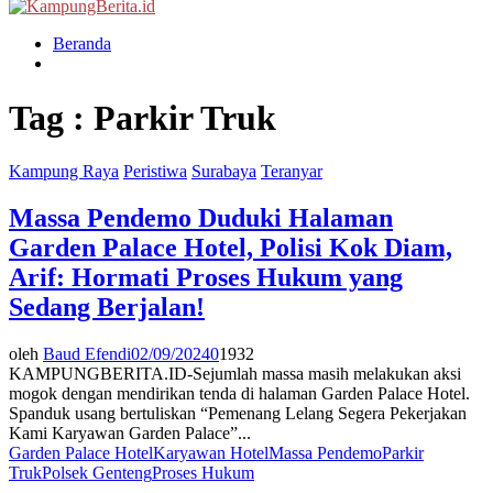
Menu
Beranda
Tag : Parkir Truk
Kampung Raya
Peristiwa
Surabaya
Teranyar
Massa Pendemo Duduki Halaman
Garden Palace Hotel, Polisi Kok Diam,
Arif: Hormati Proses Hukum yang
Sedang Berjalan!
oleh
Baud Efendi
02/09/2024
0
1932
KAMPUNGBERITA.ID-Sejumlah massa masih melakukan aksi
mogok dengan mendirikan tenda di halaman Garden Palace Hotel.
Spanduk usang bertuliskan “Pemenang Lelang Segera Pekerjakan
Kami Karyawan Garden Palace”...
Garden Palace Hotel
Karyawan Hotel
Massa Pendemo
Parkir
Truk
Polsek Genteng
Proses Hukum