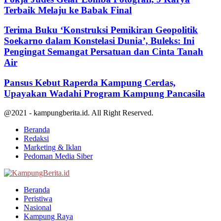
Terbaik Melaju ke Babak Final
Terima Buku ‘Konstruksi Pemikiran Geopolitik
Soekarno dalam Konstelasi Dunia’, Buleks: Ini
Pengingat Semangat Persatuan dan Cinta Tanah
Air
Pansus Kebut Raperda Kampung Cerdas,
Upayakan Wadahi Program Kampung Pancasila
@2021 - kampungberita.id. All Right Reserved.
Beranda
Redaksi
Marketing & Iklan
Pedoman Media Siber
Facebook
Twitter
Youtube
Beranda
Peristiwa
Nasional
Kampung Raya