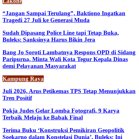
Lakone
“Jangan Sampai Terulang”, Baktiono Ingatkan
Tragedi 27 Juli ke Generasi Muda
Sudah Dipasang Police Line tapi Tetap Buka,
Buleks: Sanksinya Harus Bikin Jera
Bang Jo Soroti Lambatnya Respons OPD di Sidang
Paripurna, Minta Wali Kota Tegur Kepala Dinas
demi Pelayanan Masyarakat
Kampung Raya
Juli 2026, Arus Petikemas TPS Tetap Menunjukkan
Tren Positif
Pokja Judes Gelar Lomba Fotografi, 9 Karya
Terbaik Melaju ke Babak Final
Terima Buku ‘Konstruksi Pemikiran Geopolitik
Soekarno dalam Konstelasi Dunia’, Buleks: Ini