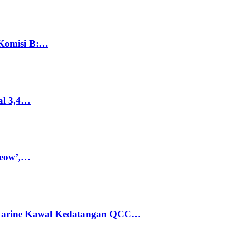
 Komisi B:…
al 3,4…
Meow’,…
 Marine Kawal Kedatangan QCC…