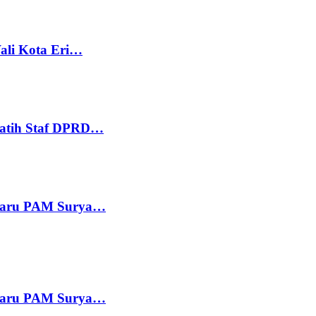
ali Kota Eri…
Latih Staf DPRD…
 Baru PAM Surya…
 Baru PAM Surya…