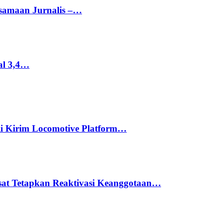
rsamaan Jurnalis –…
al 3,4…
li Kirim Locomotive Platform…
usat Tetapkan Reaktivasi Keanggotaan…