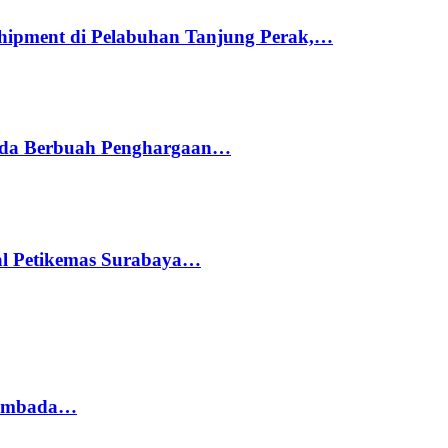
hipment di Pelabuhan Tanjung Perak,…
ada Berbuah Penghargaan…
nal Petikemas Surabaya…
 Sembada…