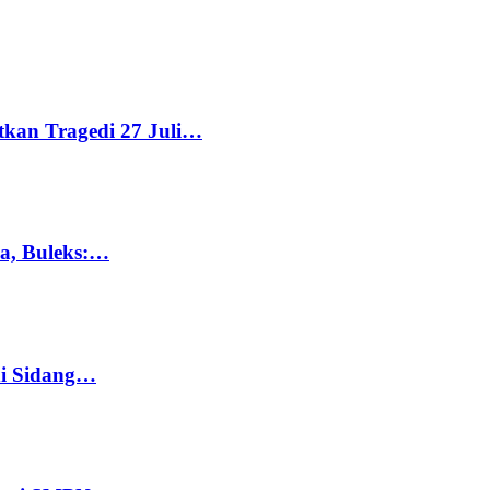
tkan Tragedi 27 Juli…
ka, Buleks:…
di Sidang…