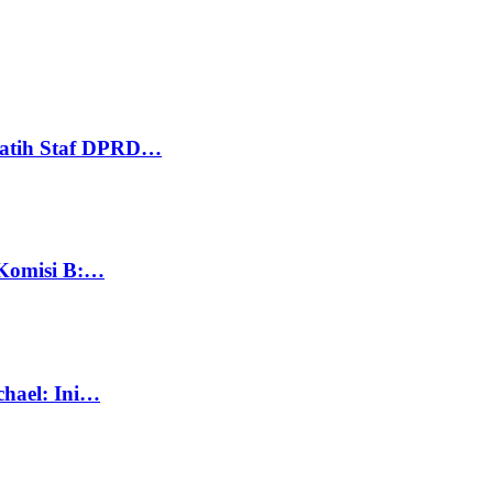
Latih Staf DPRD…
 Komisi B:…
chael: Ini…