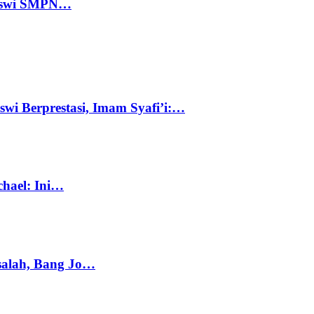
 Siswi SMPN…
swi Berprestasi, Imam Syafi’i:…
chael: Ini…
salah, Bang Jo…