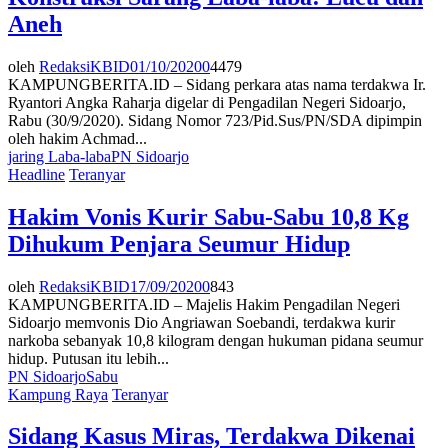
Aneh
oleh
RedaksiKBID
01/10/2020
0
4479
KAMPUNGBERITA.ID – Sidang perkara atas nama terdakwa Ir.
Ryantori Angka Raharja digelar di Pengadilan Negeri Sidoarjo,
Rabu (30/9/2020). Sidang Nomor 723/Pid.Sus/PN/SDA dipimpin
oleh hakim Achmad...
jaring Laba-laba
PN Sidoarjo
Headline
Teranyar
Hakim Vonis Kurir Sabu-Sabu 10,8 Kg
Dihukum Penjara Seumur Hidup
oleh
RedaksiKBID
17/09/2020
0
843
KAMPUNGBERITA.ID – Majelis Hakim Pengadilan Negeri
Sidoarjo memvonis Dio Angriawan Soebandi, terdakwa kurir
narkoba sebanyak 10,8 kilogram dengan hukuman pidana seumur
hidup. Putusan itu lebih...
PN Sidoarjo
Sabu
Kampung Raya
Teranyar
Sidang Kasus Miras, Terdakwa Dikenai