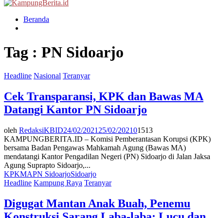
Menu
Beranda
Tag : PN Sidoarjo
Headline
Nasional
Teranyar
Cek Transparansi, KPK dan Bawas MA
Datangi Kantor PN Sidoarjo
oleh
RedaksiKBID
24/02/2021
25/02/2021
0
1513
KAMPUNGBERITA.ID – Komisi Pemberantasan Korupsi (KPK)
bersama Badan Pengawas Mahkamah Agung (Bawas MA)
mendatangi Kantor Pengadilan Negeri (PN) Sidoarjo di Jalan Jaksa
Agung Suprapto Sidoarjo,...
KPK
MA
PN Sidoarjo
Sidoarjo
Headline
Kampung Raya
Teranyar
Digugat Mantan Anak Buah, Penemu
Konstruksi Sarang Laba-laba: Lucu dan