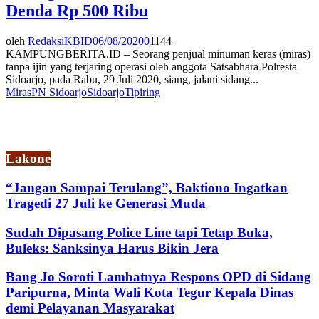
Denda Rp 500 Ribu
oleh
RedaksiKBID
06/08/2020
0
1144
KAMPUNGBERITA.ID – Seorang penjual minuman keras (miras)
tanpa ijin yang terjaring operasi oleh anggota Satsabhara Polresta
Sidoarjo, pada Rabu, 29 Juli 2020, siang, jalani sidang...
Miras
PN Sidoarjo
Sidoarjo
Tipiring
Lakone
“Jangan Sampai Terulang”, Baktiono Ingatkan
Tragedi 27 Juli ke Generasi Muda
Sudah Dipasang Police Line tapi Tetap Buka,
Buleks: Sanksinya Harus Bikin Jera
Bang Jo Soroti Lambatnya Respons OPD di Sidang
Paripurna, Minta Wali Kota Tegur Kepala Dinas
demi Pelayanan Masyarakat