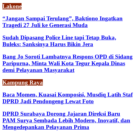
Lakone
“Jangan Sampai Terulang”, Baktiono Ingatkan
Tragedi 27 Juli ke Generasi Muda
Sudah Dipasang Police Line tapi Tetap Buka,
Buleks: Sanksinya Harus Bikin Jera
Bang Jo Soroti Lambatnya Respons OPD di Sidang
Paripurna, Minta Wali Kota Tegur Kepala Dinas
demi Pelayanan Masyarakat
Kampung Raya
Baca Momen, Kuasai Komposisi, Musdiq Latih Staf
DPRD Jadi Pendongeng Lewat Foto
DPRD Surabaya Dorong Jajaran Direksi Baru
PAM Surya Sembada Lebih Modern, Inovatif, dan
Mengedepankan Pelayanan Prima