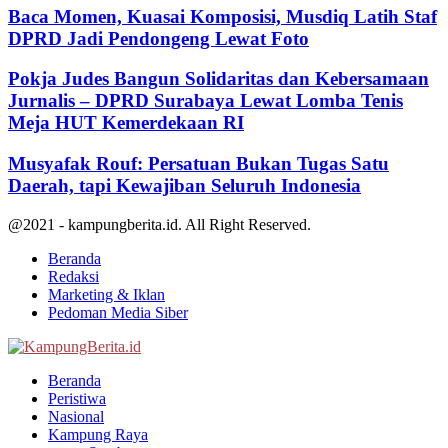
Baca Momen, Kuasai Komposisi, Musdiq Latih Staf
DPRD Jadi Pendongeng Lewat Foto
Pokja Judes Bangun Solidaritas dan Kebersamaan
Jurnalis – DPRD Surabaya Lewat Lomba Tenis
Meja HUT Kemerdekaan RI
Musyafak Rouf: Persatuan Bukan Tugas Satu
Daerah, tapi Kewajiban Seluruh Indonesia
@2021 - kampungberita.id. All Right Reserved.
Beranda
Redaksi
Marketing & Iklan
Pedoman Media Siber
Facebook
Twitter
Youtube
Beranda
Peristiwa
Nasional
Kampung Raya