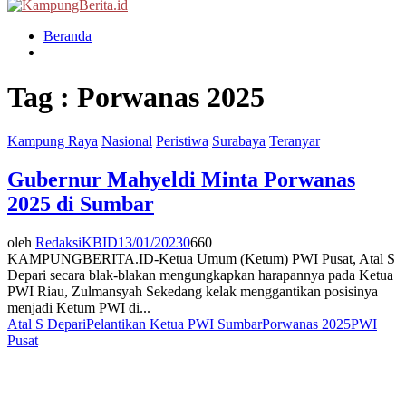
Menu
Beranda
Tag : Porwanas 2025
Kampung Raya
Nasional
Peristiwa
Surabaya
Teranyar
Gubernur Mahyeldi Minta Porwanas
2025 di Sumbar
oleh
RedaksiKBID
13/01/2023
0
660
KAMPUNGBERITA.ID-Ketua Umum (Ketum) PWI Pusat, Atal S
Depari secara blak-blakan mengungkapkan harapannya pada Ketua
PWI Riau, Zulmansyah Sekedang kelak menggantikan posisinya
menjadi Ketum PWI di...
Atal S Depari
Pelantikan Ketua PWI Sumbar
Porwanas 2025
PWI
Pusat