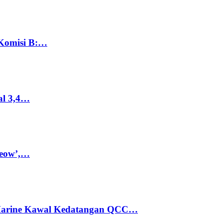
 Komisi B:…
al 3,4…
Meow’,…
 Marine Kawal Kedatangan QCC…