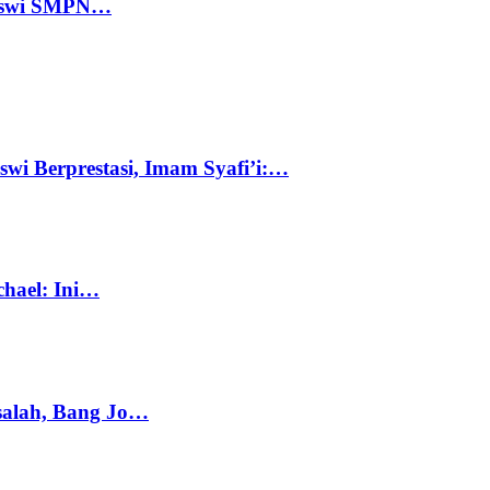
 Siswi SMPN…
swi Berprestasi, Imam Syafi’i:…
chael: Ini…
salah, Bang Jo…