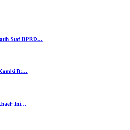
Latih Staf DPRD…
 Komisi B:…
chael: Ini…