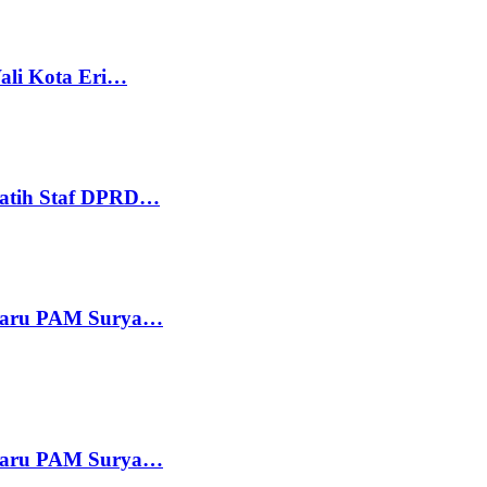
ali Kota Eri…
Latih Staf DPRD…
 Baru PAM Surya…
 Baru PAM Surya…