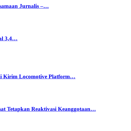
rsamaan Jurnalis –…
al 3,4…
li Kirim Locomotive Platform…
usat Tetapkan Reaktivasi Keanggotaan…