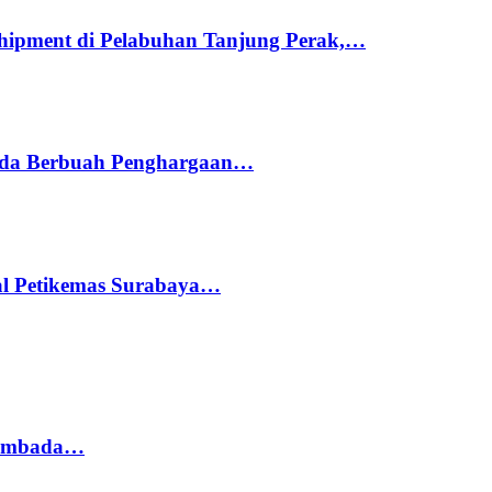
hipment di Pelabuhan Tanjung Perak,…
ada Berbuah Penghargaan…
nal Petikemas Surabaya…
 Sembada…