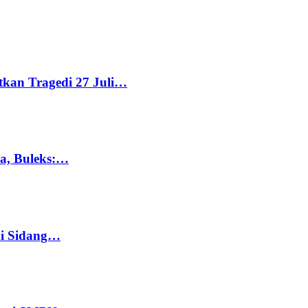
tkan Tragedi 27 Juli…
ka, Buleks:…
di Sidang…