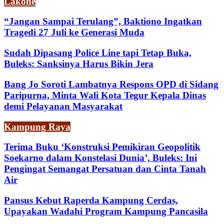
Lakone
“Jangan Sampai Terulang”, Baktiono Ingatkan
Tragedi 27 Juli ke Generasi Muda
Sudah Dipasang Police Line tapi Tetap Buka,
Buleks: Sanksinya Harus Bikin Jera
Bang Jo Soroti Lambatnya Respons OPD di Sidang
Paripurna, Minta Wali Kota Tegur Kepala Dinas
demi Pelayanan Masyarakat
Kampung Raya
Terima Buku ‘Konstruksi Pemikiran Geopolitik
Soekarno dalam Konstelasi Dunia’, Buleks: Ini
Pengingat Semangat Persatuan dan Cinta Tanah
Air
Pansus Kebut Raperda Kampung Cerdas,
Upayakan Wadahi Program Kampung Pancasila