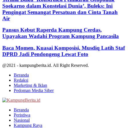
Soekarno dalam Konstelasi Dunia’, Buleks: Ini
Pengingat Semangat Persatuan dan Cinta Tanah
Air
Pansus Kebut Raperda Kampung Cerdas,
Upayakan Wadahi Program Kampung Pancasila
Baca Momen, Kuasai Komposisi, Musdiq Latih Staf
DPRD Jadi Pendongeng Lewat Foto
@2021 - kampungberita.id. All Right Reserved.
Beranda
Redaksi
Marketing & Iklan
Pedoman Media Siber
Facebook
Twitter
Youtube
Beranda
Peristiwa
Nasional
Kampung Raya