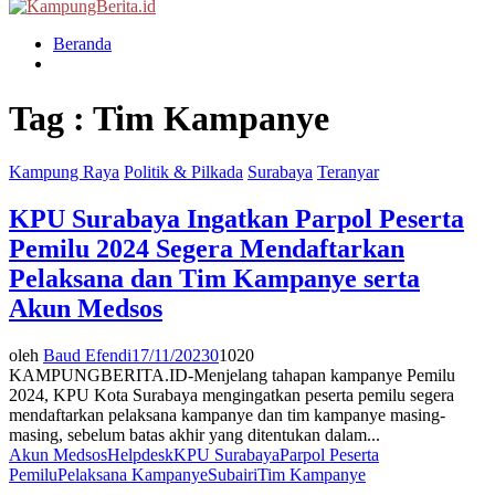
Menu
Beranda
Tag : Tim Kampanye
Kampung Raya
Politik & Pilkada
Surabaya
Teranyar
KPU Surabaya Ingatkan Parpol Peserta
Pemilu 2024 Segera Mendaftarkan
Pelaksana dan Tim Kampanye serta
Akun Medsos
oleh
Baud Efendi
17/11/2023
0
1020
KAMPUNGBERITA.ID-Menjelang tahapan kampanye Pemilu
2024, KPU Kota Surabaya mengingatkan peserta pemilu segera
mendaftarkan pelaksana kampanye dan tim kampanye masing-
masing, sebelum batas akhir yang ditentukan dalam...
Akun Medsos
Helpdesk
KPU Surabaya
Parpol Peserta
Pemilu
Pelaksana Kampanye
Subairi
Tim Kampanye