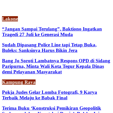
Lakone
“Jangan Sampai Terulang”, Baktiono Ingatkan
Tragedi 27 Juli ke Generasi Muda
Sudah Dipasang Police Line tapi Tetap Buka,
Buleks: Sanksinya Harus Bikin Jera
Bang Jo Soroti Lambatnya Respons OPD di Sidang
Paripurna, Minta Wali Kota Tegur Kepala Dinas
demi Pelayanan Masyarakat
Kampung Raya
Pokja Judes Gelar Lomba Fotografi, 9 Karya
Terbaik Melaju ke Babak Final
Terima Buku ‘Konstruksi Pemikiran Geopolitik