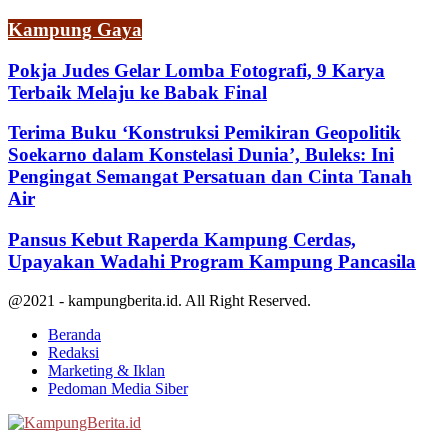
Kampung Gaya
Pokja Judes Gelar Lomba Fotografi, 9 Karya
Terbaik Melaju ke Babak Final
Terima Buku ‘Konstruksi Pemikiran Geopolitik
Soekarno dalam Konstelasi Dunia’, Buleks: Ini
Pengingat Semangat Persatuan dan Cinta Tanah
Air
Pansus Kebut Raperda Kampung Cerdas,
Upayakan Wadahi Program Kampung Pancasila
@2021 - kampungberita.id. All Right Reserved.
Beranda
Redaksi
Marketing & Iklan
Pedoman Media Siber
Facebook
Twitter
Youtube