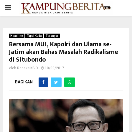
PRIMARY
MENU
Headline
Tapal Kuda
Teranyar
Bersama MUI, Kapolri dan Ulama se-
Jatim akan Bahas Masalah Radikalisme
di Situbondo
oleh
RedaksiKBID
10/09/2017
BAGIKAN