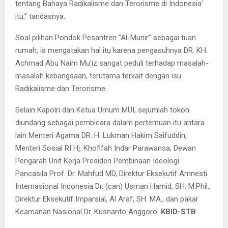
tentang Bahaya Radikalisme dan Terorisme di Indonesia’
itu,” tandasnya.
Soal pilihan Pondok Pesantren “Al-Munir” sebagai tuan
rumah, ia mengatakan hal itu karena pengasuhnya DR. KH.
Achmad Abu Naim Mu’iz sangat peduli terhadap masalah-
masalah kebangsaan, terutama terkait dengan isu
Radikalisme dan Terorisme.
Selain Kapolri dan Ketua Umum MUI, sejumlah tokoh
diundang sebagai pembicara dalam pertemuan itu antara
lain Menteri Agama DR. H. Lukman Hakim Saifuddin,
Menteri Sosial RI Hj. Khofifah Indar Parawansa, Dewan
Pengarah Unit Kerja Presiden Pembinaan Ideologi
Pancasila Prof. Dr. Mahfud MD, Direktur Eksekutif Amnesti
Internasional Indonesia Dr. (can) Usman Hamid, SH. M.Phil.,
Direktur Eksekutif Imparsial, Al Araf, SH. MA., dan pakar
Keamanan Nasional Dr. Kusnanto Anggoro.
KBID-STB