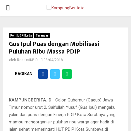
PRIMARY
MENU
Politik & Pilkada
Teranyar
Gus Ipul Puas dengan Mobilisasi
Puluhan Ribu Massa PDIP
oleh
RedaksiKBID
08/04/2018
BAGIKAN
Gus Ipul diarak replika banteng saat hadir di acara Jalan Sehat
HUT PDIP Kota Surabaya di Stadion Gelora 10 November,
Surabaya, Minggu (8/4)
KAMPUNGBERITA.ID
– Calon Gubernur (Cagub) Jawa
Timur nomor urut 2, Saifullah Yusuf (Gus Ipul) mengaku
yakin dan puas dengan kinerja PDIP Kota Surabaya yang
mampu mengorganisir puluhan ribu warga agar hadir di
jalan sehat memeringati HUT PDIP Kota Surabaya di