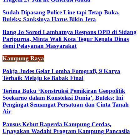
Sudah Dipasang Police Line tapi Tetap Buka,
Buleks: Sanksinya Harus Bikin Jera
Bang Jo Soroti Lambatnya Respons OPD di Sidang
Paripurna, Minta Wali Kota Tegur Kepala Dinas
demi Pelayanan Masyarakat
Kampung Raya
Pokja Judes Gelar Lomba Fotografi, 9 Karya
Terbaik Melaju ke Babak Final
Terima Buku ‘Konstruksi Pemikiran Geopolitik
Soekarno dalam Konstelasi Dunia’, Buleks: Ini
Pengingat Semangat Persatuan dan Cinta Tanah
Air
Pansus Kebut Raperda Kampung Cerdas,
Upayakan Wadahi Program Kampung Pancasila