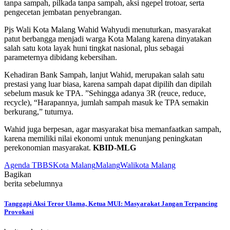
tanpa sampah, pilkada tanpa sampah, aksi ngepel trotoar, serta
pengecetan jembatan penyebrangan.
Pjs Wali Kota Malang Wahid Wahyudi menuturkan, masyarakat
patut berbangga menjadi warga Kota Malang karena dinyatakan
salah satu kota layak huni tingkat nasional, plus sebagai
parameternya dibidang kebersihan.
Kehadiran Bank Sampah, lanjut Wahid, merupakan salah satu
prestasi yang luar biasa, karena sampah dapat dipilih dan dipilah
sebelum masuk ke TPA. ”Sehingga adanya 3R (reuce, reduce,
recycle), “Harapannya, jumlah sampah masuk ke TPA semakin
berkurang,” tuturnya.
Wahid juga berpesan, agar masyarakat bisa memanfaatkan sampah,
karena memiliki nilai ekonomi untuk menunjang peningkatan
perekonomian masyarakat.
KBID-MLG
Agenda TBBS
Kota Malang
Malang
Walikota Malang
Bagikan
berita sebelumnya
Tanggapi Aksi Teror Ulama, Ketua MUI: Masyarakat Jangan Terpancing
Provokasi