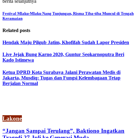
berita selanjutnya
Festival Mlaku-Mlaku Nang Tunjungan, Risma Tiba-tiba Muncul di Tengah
Keramaian
Related posts
Hendak Maju Pilgub Jatim, Khofifah Sudah Lapor Presiden
Live Jejak Bung Karno 2020, Guntur Seokarnoputra Beri
Kado Istimewa
Ketua DPRD Kota Surabaya Jalani Perawatan Medis di
Jakarta, Musdiq: Tugas dan Fungsi Kelembagaan Tetap
Berjalan Normal
Lakone
“Jangan Sampai Terulang”, Baktiono Ingatkan
Tragedi 27 Juli ke Generasi Muda