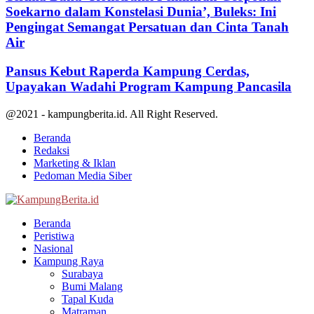
Soekarno dalam Konstelasi Dunia’, Buleks: Ini
Pengingat Semangat Persatuan dan Cinta Tanah
Air
Pansus Kebut Raperda Kampung Cerdas,
Upayakan Wadahi Program Kampung Pancasila
@2021 - kampungberita.id. All Right Reserved.
Beranda
Redaksi
Marketing & Iklan
Pedoman Media Siber
Facebook
Twitter
Youtube
Beranda
Peristiwa
Nasional
Kampung Raya
Surabaya
Bumi Malang
Tapal Kuda
Matraman