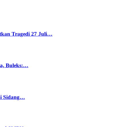
tkan Tragedi 27 Juli…
ka, Buleks:…
di Sidang…