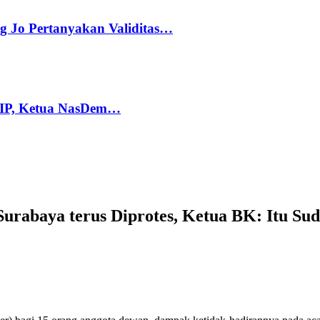
g Jo Pertanyakan Validitas…
PIP, Ketua NasDem…
urabaya terus Diprotes, Ketua BK: Itu Su