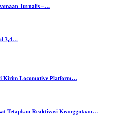
rsamaan Jurnalis –…
al 3,4…
li Kirim Locomotive Platform…
usat Tetapkan Reaktivasi Keanggotaan…