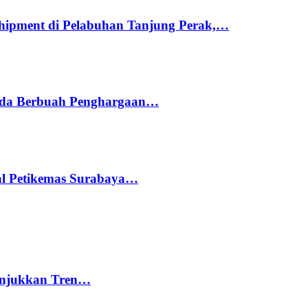
hipment di Pelabuhan Tanjung Perak,…
ada Berbuah Penghargaan…
nal Petikemas Surabaya…
nunjukkan Tren…