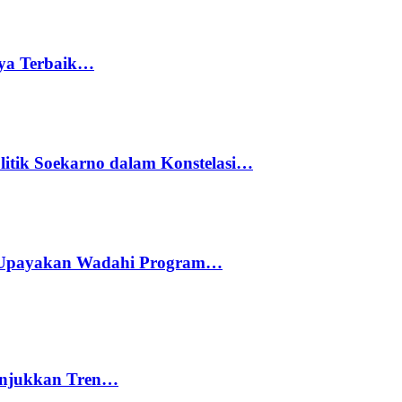
rya Terbaik…
litik Soekarno dalam Konstelasi…
 Upayakan Wadahi Program…
nunjukkan Tren…