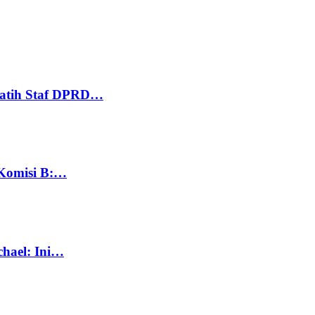
Latih Staf DPRD…
 Komisi B:…
chael: Ini…