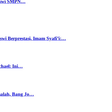
 Siswi SMPN…
swi Berprestasi, Imam Syafi’i:…
chael: Ini…
salah, Bang Jo…