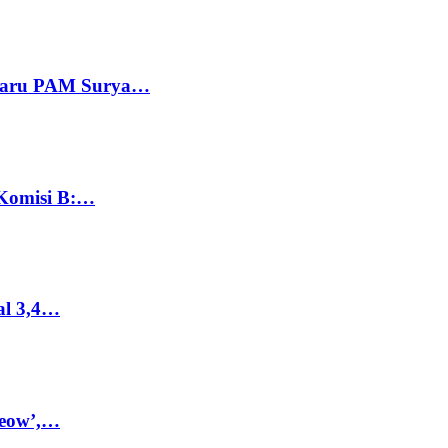
 Baru PAM Surya…
 Komisi B:…
al 3,4…
Meow’,…