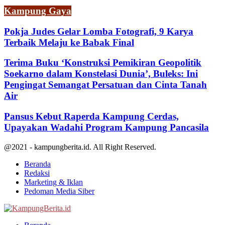
Kampung Gaya
Pokja Judes Gelar Lomba Fotografi, 9 Karya
Terbaik Melaju ke Babak Final
Terima Buku ‘Konstruksi Pemikiran Geopolitik
Soekarno dalam Konstelasi Dunia’, Buleks: Ini
Pengingat Semangat Persatuan dan Cinta Tanah
Air
Pansus Kebut Raperda Kampung Cerdas,
Upayakan Wadahi Program Kampung Pancasila
@2021 - kampungberita.id. All Right Reserved.
Beranda
Redaksi
Marketing & Iklan
Pedoman Media Siber
Facebook
Twitter
Youtube