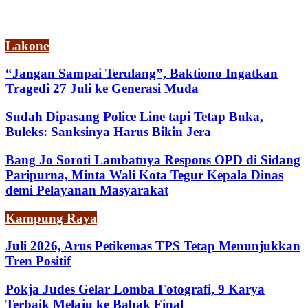
Lakone
“Jangan Sampai Terulang”, Baktiono Ingatkan
Tragedi 27 Juli ke Generasi Muda
Sudah Dipasang Police Line tapi Tetap Buka,
Buleks: Sanksinya Harus Bikin Jera
Bang Jo Soroti Lambatnya Respons OPD di Sidang
Paripurna, Minta Wali Kota Tegur Kepala Dinas
demi Pelayanan Masyarakat
Kampung Raya
Juli 2026, Arus Petikemas TPS Tetap Menunjukkan
Tren Positif
Pokja Judes Gelar Lomba Fotografi, 9 Karya
Terbaik Melaju ke Babak Final