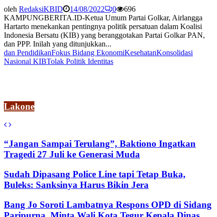
oleh
RedaksiKBID
14/08/2022
0
696
KAMPUNGBERITA.ID-Ketua Umum Partai Golkar, Airlangga
Hartarto menekankan pentingnya politik persatuan dalam Koalisi
Indonesia Bersatu (KIB) yang beranggotakan Partai Golkar PAN,
dan PPP. Inilah yang ditunjukkan...
dan Pendidikan
Fokus Bidang Ekonomi
Kesehatan
Konsolidasi
Nasional KIB
Tolak Politik Identitas
Lakone
“Jangan Sampai Terulang”, Baktiono Ingatkan
Tragedi 27 Juli ke Generasi Muda
Sudah Dipasang Police Line tapi Tetap Buka,
Buleks: Sanksinya Harus Bikin Jera
Bang Jo Soroti Lambatnya Respons OPD di Sidang
Paripurna, Minta Wali Kota Tegur Kepala Dinas