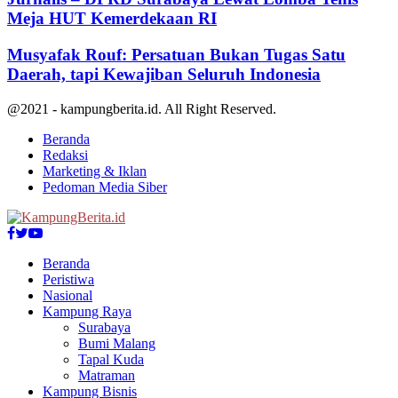
Meja HUT Kemerdekaan RI
Musyafak Rouf: Persatuan Bukan Tugas Satu
Daerah, tapi Kewajiban Seluruh Indonesia
@2021 - kampungberita.id. All Right Reserved.
Beranda
Redaksi
Marketing & Iklan
Pedoman Media Siber
Facebook
Twitter
Youtube
Beranda
Peristiwa
Nasional
Kampung Raya
Surabaya
Bumi Malang
Tapal Kuda
Matraman
Kampung Bisnis