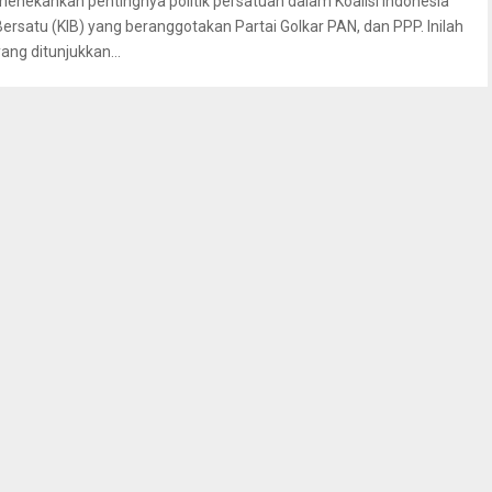
menekankan pentingnya politik persatuan dalam Koalisi Indonesia
Bersatu (KIB) yang beranggotakan Partai Golkar PAN, dan PPP. Inilah
yang ditunjukkan...