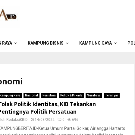
 RAYA
KAMPUNG BISNIS
KAMPUNG GAYA
POL
konomi
Kampung Raya
Nasional
Peristiwa
Politik & Pilkada
Surabaya
Teranyar
Tolak Politik Identitas, KIB Tekankan
Pentingnya Politik Persatuan
oleh
RedaksiKBID
14/08/2022
0
696
KAMPUNGBERITA.ID-Ketua Umum Partai Golkar, Airlangga Hartarto