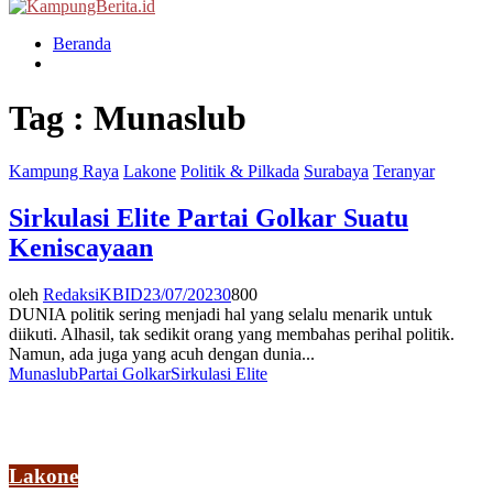
Menu
Beranda
Tag : Munaslub
Kampung Raya
Lakone
Politik & Pilkada
Surabaya
Teranyar
Sirkulasi Elite Partai Golkar Suatu
Keniscayaan
oleh
RedaksiKBID
23/07/2023
0
800
DUNIA politik sering menjadi hal yang selalu menarik untuk
diikuti. Alhasil, tak sedikit orang yang membahas perihal politik.
Namun, ada juga yang acuh dengan dunia...
Munaslub
Partai Golkar
Sirkulasi Elite
Lakone