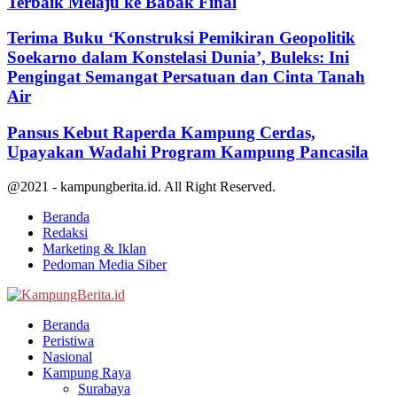
Terbaik Melaju ke Babak Final
Terima Buku ‘Konstruksi Pemikiran Geopolitik
Soekarno dalam Konstelasi Dunia’, Buleks: Ini
Pengingat Semangat Persatuan dan Cinta Tanah
Air
Pansus Kebut Raperda Kampung Cerdas,
Upayakan Wadahi Program Kampung Pancasila
@2021 - kampungberita.id. All Right Reserved.
Beranda
Redaksi
Marketing & Iklan
Pedoman Media Siber
Facebook
Twitter
Youtube
Beranda
Peristiwa
Nasional
Kampung Raya
Surabaya