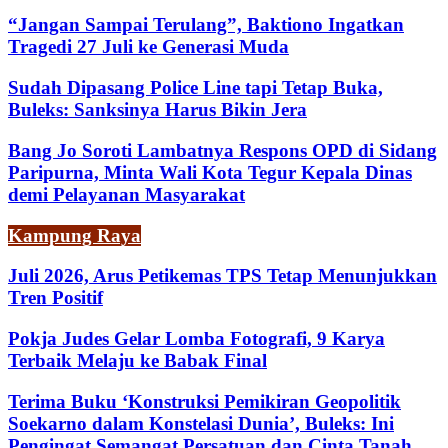
“Jangan Sampai Terulang”, Baktiono Ingatkan
Tragedi 27 Juli ke Generasi Muda
Sudah Dipasang Police Line tapi Tetap Buka,
Buleks: Sanksinya Harus Bikin Jera
Bang Jo Soroti Lambatnya Respons OPD di Sidang
Paripurna, Minta Wali Kota Tegur Kepala Dinas
demi Pelayanan Masyarakat
Kampung Raya
Juli 2026, Arus Petikemas TPS Tetap Menunjukkan
Tren Positif
Pokja Judes Gelar Lomba Fotografi, 9 Karya
Terbaik Melaju ke Babak Final
Terima Buku ‘Konstruksi Pemikiran Geopolitik
Soekarno dalam Konstelasi Dunia’, Buleks: Ini
Pengingat Semangat Persatuan dan Cinta Tanah