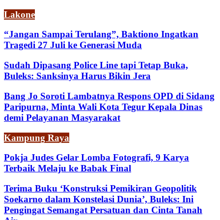
Lakone
“Jangan Sampai Terulang”, Baktiono Ingatkan
Tragedi 27 Juli ke Generasi Muda
Sudah Dipasang Police Line tapi Tetap Buka,
Buleks: Sanksinya Harus Bikin Jera
Bang Jo Soroti Lambatnya Respons OPD di Sidang
Paripurna, Minta Wali Kota Tegur Kepala Dinas
demi Pelayanan Masyarakat
Kampung Raya
Pokja Judes Gelar Lomba Fotografi, 9 Karya
Terbaik Melaju ke Babak Final
Terima Buku ‘Konstruksi Pemikiran Geopolitik
Soekarno dalam Konstelasi Dunia’, Buleks: Ini
Pengingat Semangat Persatuan dan Cinta Tanah