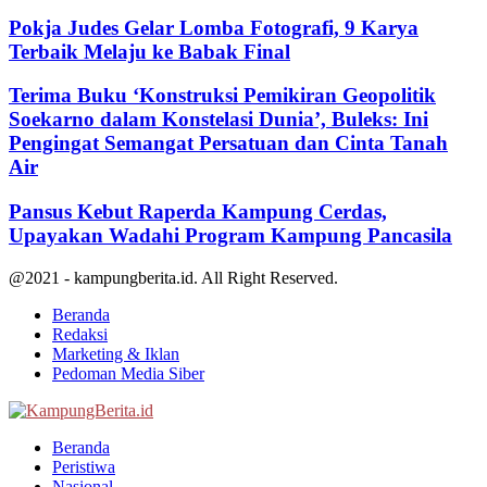
Pokja Judes Gelar Lomba Fotografi, 9 Karya
Terbaik Melaju ke Babak Final
Terima Buku ‘Konstruksi Pemikiran Geopolitik
Soekarno dalam Konstelasi Dunia’, Buleks: Ini
Pengingat Semangat Persatuan dan Cinta Tanah
Air
Pansus Kebut Raperda Kampung Cerdas,
Upayakan Wadahi Program Kampung Pancasila
@2021 - kampungberita.id. All Right Reserved.
Beranda
Redaksi
Marketing & Iklan
Pedoman Media Siber
Facebook
Twitter
Youtube
Beranda
Peristiwa
Nasional