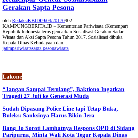
Gerakan Sapta Pesona
oleh
RedaksiKBID
09/09/2017
0
902
KAMPUNGBERITA.ID – Kementerian Pariwisata (Kemenpar)
Republik Indonesia terus gencarkan Sosialisasi Gerakan Sadar
Wisata dan Aksi Sapta Pesona Tahun 2017. Sosialisasi dibuka
Kepala Dinas Kebudayaan dan...
jatim
pariwisata
sapta pesona
wisata
Lakone
“Jangan Sampai Terulang”, Baktiono Ingatkan
Tragedi 27 Juli ke Generasi Muda
Sudah Dipasang Police Line tapi Tetap Buka,
Buleks: Sanksinya Harus Bikin Jera
Bang Jo Soroti Lambatnya Respons OPD di Sidang
Paripurna, Minta Wali Kota Tegur Kepala Dinas