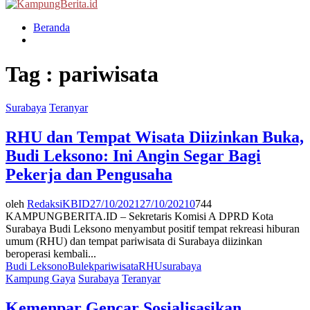
Menu
Beranda
Tag : pariwisata
Surabaya
Teranyar
RHU dan Tempat Wisata Diizinkan Buka,
Budi Leksono: Ini Angin Segar Bagi
Pekerja dan Pengusaha
oleh
RedaksiKBID
27/10/2021
27/10/2021
0
744
KAMPUNGBERITA.ID – Sekretaris Komisi A DPRD Kota
Surabaya Budi Leksono menyambut positif tempat rekreasi hiburan
umum (RHU) dan tempat pariwisata di Surabaya diizinkan
beroperasi kembali...
Budi Leksono
Bulek
pariwisata
RHU
surabaya
Kampung Gaya
Surabaya
Teranyar
Kemenpar Gencar Sosialisasikan