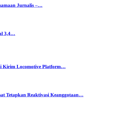
rsamaan Jurnalis –…
al 3,4…
li Kirim Locomotive Platform…
usat Tetapkan Reaktivasi Keanggotaan…