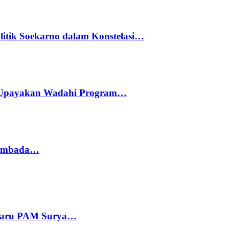
litik Soekarno dalam Konstelasi…
 Upayakan Wadahi Program…
 Sembada…
 Baru PAM Surya…