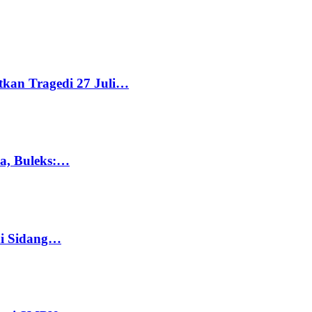
tkan Tragedi 27 Juli…
ka, Buleks:…
di Sidang…