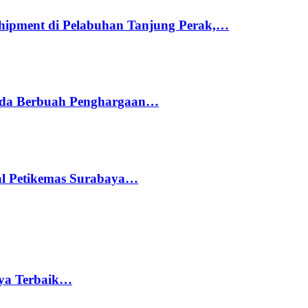
hipment di Pelabuhan Tanjung Perak,…
ada Berbuah Penghargaan…
nal Petikemas Surabaya…
rya Terbaik…