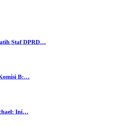
Latih Staf DPRD…
 Komisi B:…
chael: Ini…