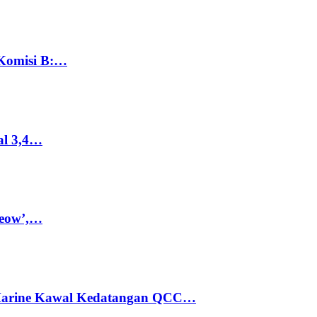
 Komisi B:…
al 3,4…
Meow’,…
 Marine Kawal Kedatangan QCC…