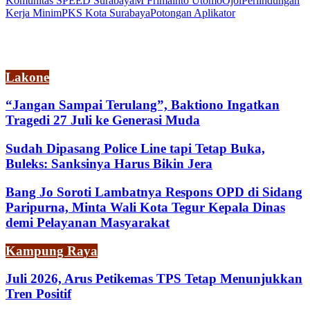
Komunitas SPEED Surabaya
M Frimainto Utomo
Ojol
Perlindungan
Kerja Minim
PKS Kota Surabaya
Potongan Aplikator
Lakone
“Jangan Sampai Terulang”, Baktiono Ingatkan
Tragedi 27 Juli ke Generasi Muda
Sudah Dipasang Police Line tapi Tetap Buka,
Buleks: Sanksinya Harus Bikin Jera
Bang Jo Soroti Lambatnya Respons OPD di Sidang
Paripurna, Minta Wali Kota Tegur Kepala Dinas
demi Pelayanan Masyarakat
Kampung Raya
Juli 2026, Arus Petikemas TPS Tetap Menunjukkan
Tren Positif