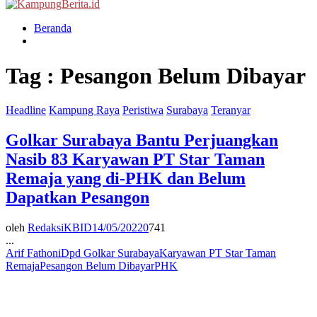
Menu
Beranda
Tag : Pesangon Belum Dibayar
Headline
Kampung Raya
Peristiwa
Surabaya
Teranyar
Golkar Surabaya Bantu Perjuangkan
Nasib 83 Karyawan PT Star Taman
Remaja yang di-PHK dan Belum
Dapatkan Pesangon
oleh
RedaksiKBID
14/05/2022
0
741
...
Arif Fathoni
Dpd Golkar Surabaya
Karyawan PT Star Taman
Remaja
Pesangon Belum Dibayar
PHK