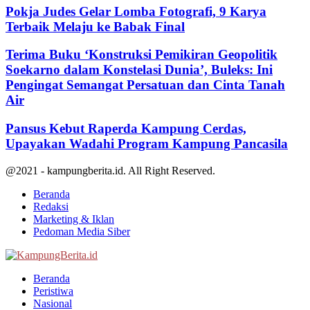
Pokja Judes Gelar Lomba Fotografi, 9 Karya
Terbaik Melaju ke Babak Final
Terima Buku ‘Konstruksi Pemikiran Geopolitik
Soekarno dalam Konstelasi Dunia’, Buleks: Ini
Pengingat Semangat Persatuan dan Cinta Tanah
Air
Pansus Kebut Raperda Kampung Cerdas,
Upayakan Wadahi Program Kampung Pancasila
@2021 - kampungberita.id. All Right Reserved.
Beranda
Redaksi
Marketing & Iklan
Pedoman Media Siber
Facebook
Twitter
Youtube
Beranda
Peristiwa
Nasional