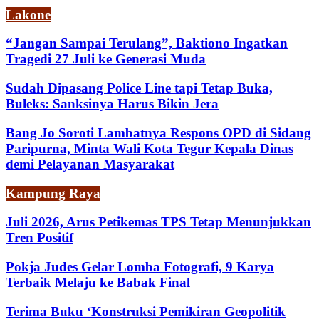
Lakone
“Jangan Sampai Terulang”, Baktiono Ingatkan
Tragedi 27 Juli ke Generasi Muda
Sudah Dipasang Police Line tapi Tetap Buka,
Buleks: Sanksinya Harus Bikin Jera
Bang Jo Soroti Lambatnya Respons OPD di Sidang
Paripurna, Minta Wali Kota Tegur Kepala Dinas
demi Pelayanan Masyarakat
Kampung Raya
Juli 2026, Arus Petikemas TPS Tetap Menunjukkan
Tren Positif
Pokja Judes Gelar Lomba Fotografi, 9 Karya
Terbaik Melaju ke Babak Final
Terima Buku ‘Konstruksi Pemikiran Geopolitik