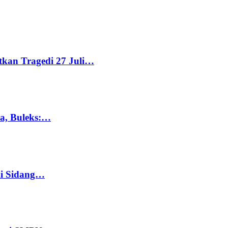
tkan Tragedi 27 Juli…
ka, Buleks:…
di Sidang…