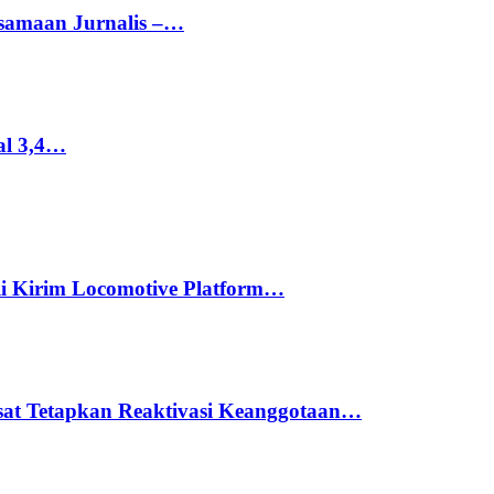
rsamaan Jurnalis –…
al 3,4…
li Kirim Locomotive Platform…
usat Tetapkan Reaktivasi Keanggotaan…