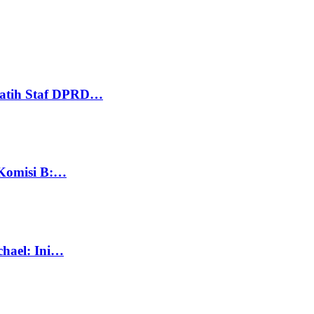
Latih Staf DPRD…
 Komisi B:…
chael: Ini…