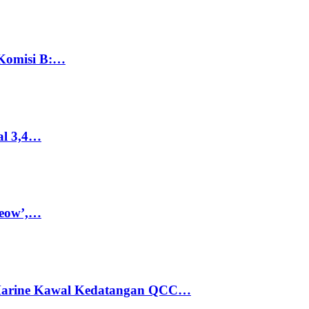
 Komisi B:…
al 3,4…
Meow’,…
 Marine Kawal Kedatangan QCC…