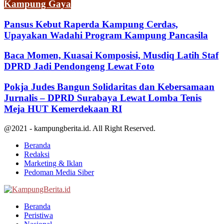
Kampung Gaya
Pansus Kebut Raperda Kampung Cerdas,
Upayakan Wadahi Program Kampung Pancasila
Baca Momen, Kuasai Komposisi, Musdiq Latih Staf
DPRD Jadi Pendongeng Lewat Foto
Pokja Judes Bangun Solidaritas dan Kebersamaan
Jurnalis – DPRD Surabaya Lewat Lomba Tenis
Meja HUT Kemerdekaan RI
@2021 - kampungberita.id. All Right Reserved.
Beranda
Redaksi
Marketing & Iklan
Pedoman Media Siber
Facebook
Twitter
Youtube
Beranda
Peristiwa