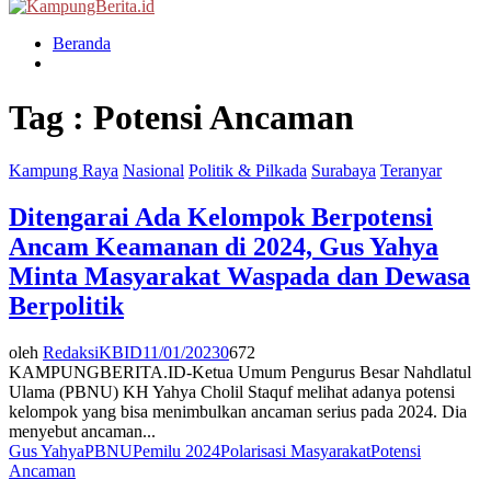
Menu
Beranda
Tag : Potensi Ancaman
Kampung Raya
Nasional
Politik & Pilkada
Surabaya
Teranyar
Ditengarai Ada Kelompok Berpotensi
Ancam Keamanan di 2024, Gus Yahya
Minta Masyarakat Waspada dan Dewasa
Berpolitik
oleh
RedaksiKBID
11/01/2023
0
672
KAMPUNGBERITA.ID-Ketua Umum Pengurus Besar Nahdlatul
Ulama (PBNU) KH Yahya Cholil Staquf melihat adanya potensi
kelompok yang bisa menimbulkan ancaman serius pada 2024. Dia
menyebut ancaman...
Gus Yahya
PBNU
Pemilu 2024
Polarisasi Masyarakat
Potensi
Ancaman