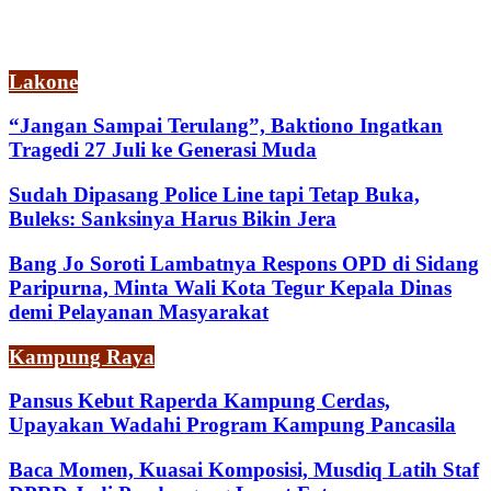
Lakone
“Jangan Sampai Terulang”, Baktiono Ingatkan
Tragedi 27 Juli ke Generasi Muda
Sudah Dipasang Police Line tapi Tetap Buka,
Buleks: Sanksinya Harus Bikin Jera
Bang Jo Soroti Lambatnya Respons OPD di Sidang
Paripurna, Minta Wali Kota Tegur Kepala Dinas
demi Pelayanan Masyarakat
Kampung Raya
Pansus Kebut Raperda Kampung Cerdas,
Upayakan Wadahi Program Kampung Pancasila
Baca Momen, Kuasai Komposisi, Musdiq Latih Staf