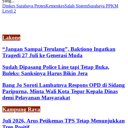
yang...
Dinkes Surabaya Protes
Kemenkes
Salah Sistem
Surabaya PPKM
Level 2
Lakone
“Jangan Sampai Terulang”, Baktiono Ingatkan
Tragedi 27 Juli ke Generasi Muda
Sudah Dipasang Police Line tapi Tetap Buka,
Buleks: Sanksinya Harus Bikin Jera
Bang Jo Soroti Lambatnya Respons OPD di Sidang
Paripurna, Minta Wali Kota Tegur Kepala Dinas
demi Pelayanan Masyarakat
Kampung Raya
Juli 2026, Arus Petikemas TPS Tetap Menunjukkan
Tren Positif