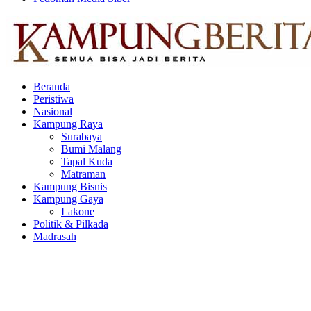
Facebook
Twitter
Youtube
Beranda
Peristiwa
Nasional
Kampung Raya
Surabaya
Bumi Malang
Tapal Kuda
Matraman
Kampung Bisnis
Kampung Gaya
Lakone
Politik & Pilkada
Madrasah