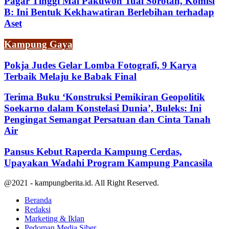
Pagar Tinggi Mal Pakuwon Tuai Sorotan, Komisi
B: Ini Bentuk Kekhawatiran Berlebihan terhadap
Aset
Kampung Gaya
Pokja Judes Gelar Lomba Fotografi, 9 Karya
Terbaik Melaju ke Babak Final
Terima Buku ‘Konstruksi Pemikiran Geopolitik
Soekarno dalam Konstelasi Dunia’, Buleks: Ini
Pengingat Semangat Persatuan dan Cinta Tanah
Air
Pansus Kebut Raperda Kampung Cerdas,
Upayakan Wadahi Program Kampung Pancasila
@2021 - kampungberita.id. All Right Reserved.
Beranda
Redaksi
Marketing & Iklan
Pedoman Media Siber