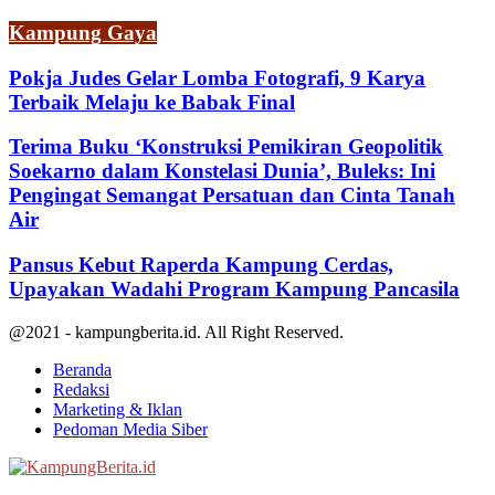
Kampung Gaya
Pokja Judes Gelar Lomba Fotografi, 9 Karya
Terbaik Melaju ke Babak Final
Terima Buku ‘Konstruksi Pemikiran Geopolitik
Soekarno dalam Konstelasi Dunia’, Buleks: Ini
Pengingat Semangat Persatuan dan Cinta Tanah
Air
Pansus Kebut Raperda Kampung Cerdas,
Upayakan Wadahi Program Kampung Pancasila
@2021 - kampungberita.id. All Right Reserved.
Beranda
Redaksi
Marketing & Iklan
Pedoman Media Siber
Facebook
Twitter
Youtube