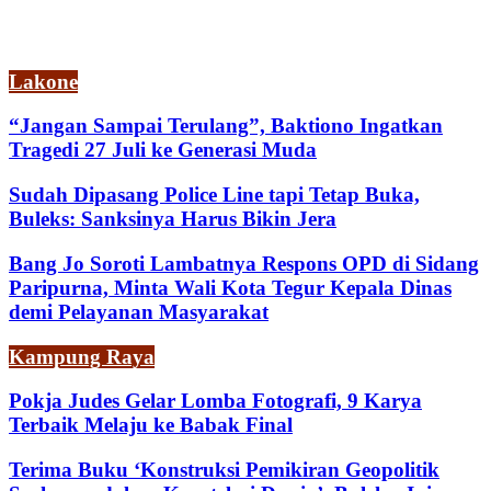
Lakone
“Jangan Sampai Terulang”, Baktiono Ingatkan
Tragedi 27 Juli ke Generasi Muda
Sudah Dipasang Police Line tapi Tetap Buka,
Buleks: Sanksinya Harus Bikin Jera
Bang Jo Soroti Lambatnya Respons OPD di Sidang
Paripurna, Minta Wali Kota Tegur Kepala Dinas
demi Pelayanan Masyarakat
Kampung Raya
Pokja Judes Gelar Lomba Fotografi, 9 Karya
Terbaik Melaju ke Babak Final
Terima Buku ‘Konstruksi Pemikiran Geopolitik