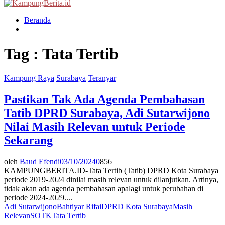
Menu
Beranda
Tag : Tata Tertib
Kampung Raya
Surabaya
Teranyar
Pastikan Tak Ada Agenda Pembahasan
Tatib DPRD Surabaya, Adi Sutarwijono
Nilai Masih Relevan untuk Periode
Sekarang
oleh
Baud Efendi
03/10/2024
0
856
KAMPUNGBERITA.ID-Tata Tertib (Tatib) DPRD Kota Surabaya
periode 2019-2024 dinilai masih relevan untuk dilanjutkan. Artinya,
tidak akan ada agenda pembahasan apalagi untuk perubahan di
periode 2024-2029....
Adi Sutarwijono
Bahtiyar Rifai
DPRD Kota Surabaya
Masih
Relevan
SOTK
Tata Tertib