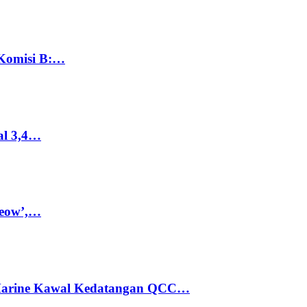
 Komisi B:…
al 3,4…
Meow’,…
 Marine Kawal Kedatangan QCC…