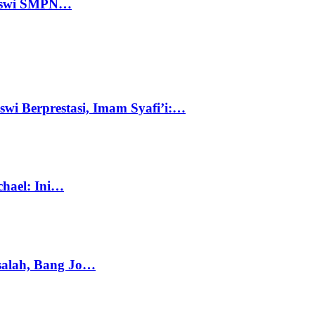
 Siswi SMPN…
swi Berprestasi, Imam Syafi’i:…
chael: Ini…
salah, Bang Jo…