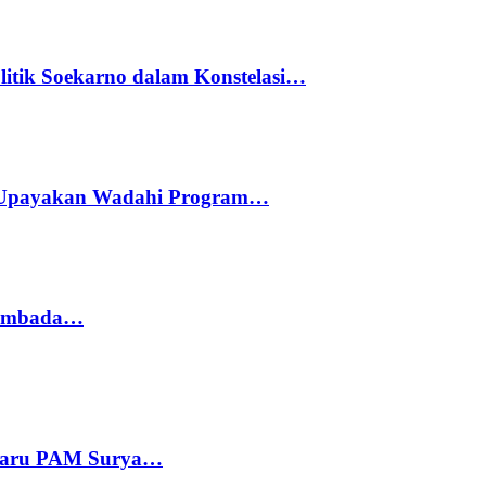
litik Soekarno dalam Konstelasi…
 Upayakan Wadahi Program…
 Sembada…
 Baru PAM Surya…