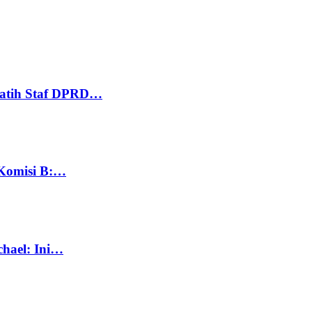
Latih Staf DPRD…
 Komisi B:…
chael: Ini…