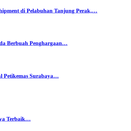
hipment di Pelabuhan Tanjung Perak,…
ada Berbuah Penghargaan…
nal Petikemas Surabaya…
rya Terbaik…