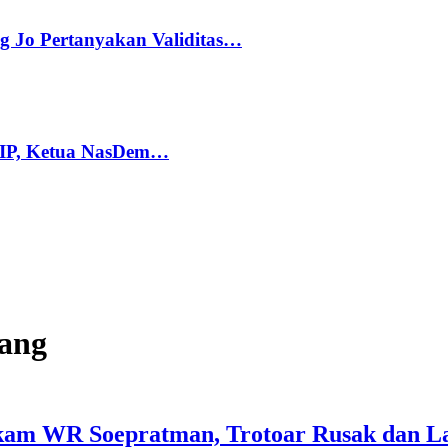
g Jo Pertanyakan Validitas…
PIP, Ketua NasDem…
bang
kam WR Soepratman, Trotoar Rusak dan L