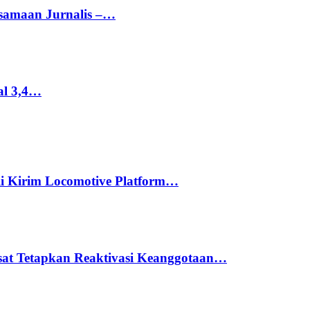
rsamaan Jurnalis –…
al 3,4…
li Kirim Locomotive Platform…
usat Tetapkan Reaktivasi Keanggotaan…