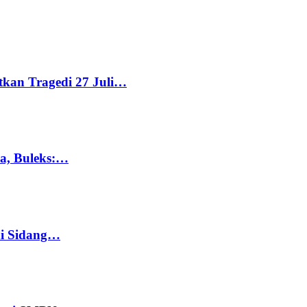
tkan Tragedi 27 Juli…
ka, Buleks:…
di Sidang…