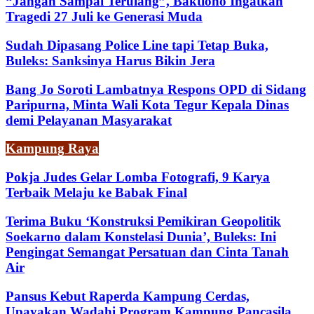
“Jangan Sampai Terulang”, Baktiono Ingatkan
Tragedi 27 Juli ke Generasi Muda
Sudah Dipasang Police Line tapi Tetap Buka,
Buleks: Sanksinya Harus Bikin Jera
Bang Jo Soroti Lambatnya Respons OPD di Sidang
Paripurna, Minta Wali Kota Tegur Kepala Dinas
demi Pelayanan Masyarakat
Kampung Raya
Pokja Judes Gelar Lomba Fotografi, 9 Karya
Terbaik Melaju ke Babak Final
Terima Buku ‘Konstruksi Pemikiran Geopolitik
Soekarno dalam Konstelasi Dunia’, Buleks: Ini
Pengingat Semangat Persatuan dan Cinta Tanah
Air
Pansus Kebut Raperda Kampung Cerdas,
Upayakan Wadahi Program Kampung Pancasila