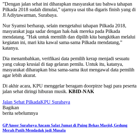
”Dengan jalan sehat ini diharapkan masyarakat tau bahwa tahapan
Pilkada 2018 sudah dimulai,” ujarnya usai tiba digaris finish yang di
Jl Adiytawarman, Surabaya.
Nur Syamsi berharap, selain mengetahui tahapan Pilkada 2018,
masyarakat juga sadar dengan hak-hak mereka pada Pilkada
mendatang. ”Hak untuk memilih dan dipilih kita bangkitkan melalui
kegiatan ini, mari kita kawal sama-sama Pilkada mendatang,”
katanya.
Dia menambahkan, verifikasi data pemilih kerap menjadi sesuatu
yang cukup krusial di tiap gelaran pemilu. Untuk itu, katanya,
masyarakat diharapkan bisa sama-sama ikut mengawal data pemilih
agar lebih akurat.
Di akhir acara, KPU menggelar beragam doorpirze bagi para peserta
jalan sehat diringi hiburan musik.
KBID-NAK
Jalan Sehat Pilkada
KPU Surabaya
Bagikan
berita sebelumnya
GP Ansor Surabaya Ancam Salat Jumat di Puing Bekas Masjid, Gedung
Merah Putih Mendadak jadi Musala