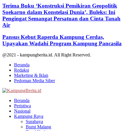
Terima Buku ‘Konstruksi Pemikiran Geopolitik
Soekarno dalam Konstelasi Dunia’, Buleks: Ini
Pengingat Semangat Persatuan dan Cinta Tanah
Air
Pansus Kebut Raperda Kampung Cerdas,
Upayakan Wadahi Program Kampung Pancasila
@2021 - kampungberita.id. All Right Reserved.
Beranda
Redaksi
Marketing & Iklan
Pedoman Media Siber
Facebook
Twitter
Youtube
Beranda
Peristiwa
Nasional
Kampung Raya
Surabaya
Bumi Malang