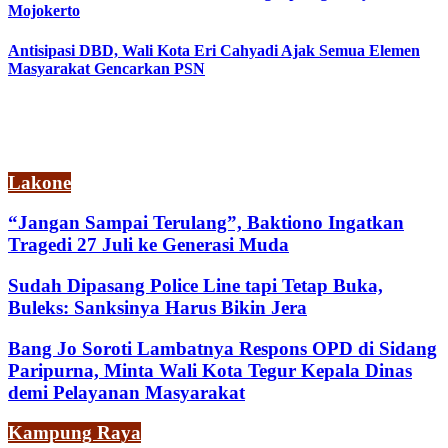
Mojokerto
Antisipasi DBD, Wali Kota Eri Cahyadi Ajak Semua Elemen
Masyarakat Gencarkan PSN
Lakone
“Jangan Sampai Terulang”, Baktiono Ingatkan
Tragedi 27 Juli ke Generasi Muda
Sudah Dipasang Police Line tapi Tetap Buka,
Buleks: Sanksinya Harus Bikin Jera
Bang Jo Soroti Lambatnya Respons OPD di Sidang
Paripurna, Minta Wali Kota Tegur Kepala Dinas
demi Pelayanan Masyarakat
Kampung Raya