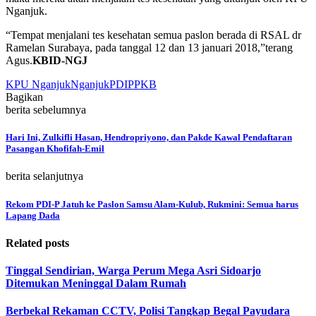
Nganjuk.
“Tempat menjalani tes kesehatan semua paslon berada di RSAL dr
Ramelan Surabaya, pada tanggal 12 dan 13 januari 2018,”terang
Agus.
KBID-NGJ
KPU Nganjuk
Nganjuk
PDIP
PKB
Bagikan
berita sebelumnya
Hari Ini, Zulkifli Hasan, Hendropriyono, dan Pakde Kawal Pendaftaran
Pasangan Khofifah-Emil
berita selanjutnya
Rekom PDI-P Jatuh ke Paslon Samsu Alam-Kulub, Rukmini: Semua harus
Lapang Dada
Related posts
Tinggal Sendirian, Warga Perum Mega Asri Sidoarjo
Ditemukan Meninggal Dalam Rumah
Berbekal Rekaman CCTV, Polisi Tangkap Begal Payudara