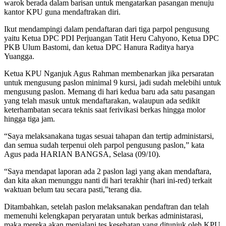
warok berada dalam barisan untuk mengatarkan pasangan menuju
kantor KPU guna mendaftrakan diri.
Ikut mendampingi dalam pendaftaran dari tiga parpol pengusung
yaitu Ketua DPC PDI Perjuangan Tatit Heru Cahyono, Ketua DPC
PKB Ulum Bastomi, dan ketua DPC Hanura Raditya harya
Yuangga.
Ketua KPU Nganjuk Agus Rahman membenarkan jika persaratan
untuk mengusung paslon minimal 9 kursi, jadi sudah melebihi untuk
mengusung paslon. Memang di hari kedua baru ada satu pasangan
yang telah masuk untuk mendaftarakan, walaupun ada sedikit
keterhambatan secara teknis saat ferivikasi berkas hingga molor
hingga tiga jam.
“Saya melaksanakana tugas sesuai tahapan dan tertip administarsi,
dan semua sudah terpenui oleh parpol pengusung paslon,” kata
Agus pada HARIAN BANGSA, Selasa (09/10).
“Saya mendapat laporan ada 2 paslon lagi yang akan mendaftara,
dan kita akan menunggu nanti di hari terakhir (hari ini-red) terkait
waktuan belum tau secara pasti,”terang dia.
Ditambahkan, setelah paslon melaksanakan pendaftran dan telah
memenuhi kelengkapan peryaratan untuk berkas administarasi,
maka mereka akan menjalani tes kesehatan yang ditunjuk oleh KPU