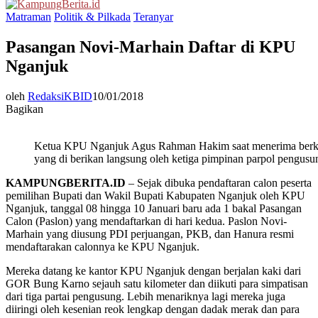
Menu
Matraman
Politik & Pilkada
Teranyar
Pasangan Novi-Marhain Daftar di KPU
Nganjuk
oleh
RedaksiKBID
10/01/2018
Bagikan
Ketua KPU Nganjuk Agus Rahman Hakim saat menerima berka
yang di berikan langsung oleh ketiga pimpinan parpol pengusu
KAMPUNGBERITA.ID
– Sejak dibuka pendaftaran calon peserta
pemilihan Bupati dan Wakil Bupati Kabupaten Nganjuk oleh KPU
Nganjuk, tanggal 08 hingga 10 Januari baru ada 1 bakal Pasangan
Calon (Paslon) yang mendaftarkan di hari kedua. Paslon Novi-
Marhain yang diusung PDI perjuangan, PKB, dan Hanura resmi
mendaftarakan calonnya ke KPU Nganjuk.
Mereka datang ke kantor KPU Nganjuk dengan berjalan kaki dari
GOR Bung Karno sejauh satu kilometer dan diikuti para simpatisan
dari tiga partai pengusung. Lebih menariknya lagi mereka juga
diiringi oleh kesenian reok lengkap dengan dadak merak dan para