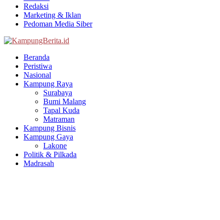
Redaksi
Marketing & Iklan
Pedoman Media Siber
Facebook
Twitter
Youtube
Beranda
Peristiwa
Nasional
Kampung Raya
Surabaya
Bumi Malang
Tapal Kuda
Matraman
Kampung Bisnis
Kampung Gaya
Lakone
Politik & Pilkada
Madrasah