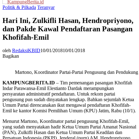
Menu
Politik & Pilkada
Teranyar
Hari Ini, Zulkifli Hasan, Hendropriyono,
dan Pakde Kawal Pendaftaran Pasangan
Khofifah-Emil
oleh
RedaksiKBID
10/01/2018
10/01/2018
Bagikan
Martono, Koordinator Partai-Partai Pengusung dan Pendukung
KAMPUNGBERITA.ID
– Tim pemenangan pasangan Khofifah
Indar Parawansa-Emil Elestianto Dardak merampungkan
persyaratan administratif pendaftaran. Untuk rekom partai
pengusung pun sudah dinyatakan lengkap. Bahkan sejumlah Ketua
Umum Partai direncanakan ikut mengawal pendaftaran Khofifah-
Emil ke kantor Komisi Pemilihan Umum (KPU) Jatim, Rabu (10/1).
Menurut Martono, Koordinator partai pengusung Khofifah-Emil,
yang sudah menyatakan hadir Ketua Umum Partai Amanat Nasional
(PAN), Zulkifli Hasan dan Ketua Umum Partai Keadilan dan
Persatuan Indonesia (PKPI), Jenderal (purn) AM. Hendropriyono.