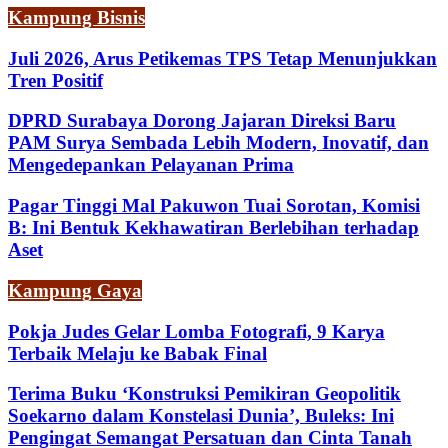
Kampung Bisnis
Juli 2026, Arus Petikemas TPS Tetap Menunjukkan
Tren Positif
DPRD Surabaya Dorong Jajaran Direksi Baru
PAM Surya Sembada Lebih Modern, Inovatif, dan
Mengedepankan Pelayanan Prima
Pagar Tinggi Mal Pakuwon Tuai Sorotan, Komisi
B: Ini Bentuk Kekhawatiran Berlebihan terhadap
Aset
Kampung Gaya
Pokja Judes Gelar Lomba Fotografi, 9 Karya
Terbaik Melaju ke Babak Final
Terima Buku ‘Konstruksi Pemikiran Geopolitik
Soekarno dalam Konstelasi Dunia’, Buleks: Ini
Pengingat Semangat Persatuan dan Cinta Tanah