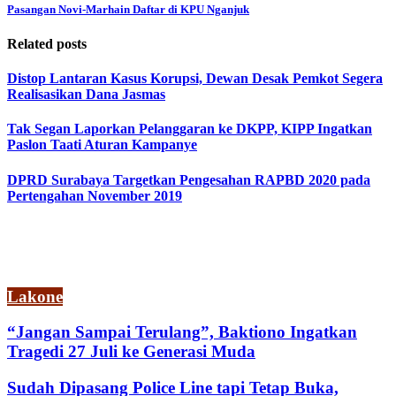
Pasangan Novi-Marhain Daftar di KPU Nganjuk
Related posts
Distop Lantaran Kasus Korupsi, Dewan Desak Pemkot Segera
Realisasikan Dana Jasmas
Tak Segan Laporkan Pelanggaran ke DKPP, KIPP Ingatkan
Paslon Taati Aturan Kampanye
DPRD Surabaya Targetkan Pengesahan RAPBD 2020 pada
Pertengahan November 2019
Lakone
“Jangan Sampai Terulang”, Baktiono Ingatkan
Tragedi 27 Juli ke Generasi Muda
Sudah Dipasang Police Line tapi Tetap Buka,