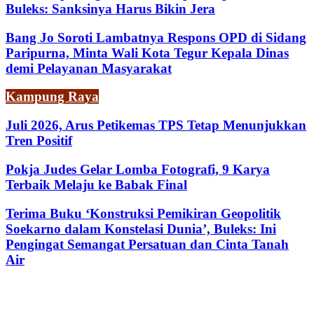
Buleks: Sanksinya Harus Bikin Jera
Bang Jo Soroti Lambatnya Respons OPD di Sidang
Paripurna, Minta Wali Kota Tegur Kepala Dinas
demi Pelayanan Masyarakat
Kampung Raya
Juli 2026, Arus Petikemas TPS Tetap Menunjukkan
Tren Positif
Pokja Judes Gelar Lomba Fotografi, 9 Karya
Terbaik Melaju ke Babak Final
Terima Buku ‘Konstruksi Pemikiran Geopolitik
Soekarno dalam Konstelasi Dunia’, Buleks: Ini
Pengingat Semangat Persatuan dan Cinta Tanah
Air