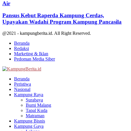
Air
Pansus Kebut Raperda Kampung Cerdas,
Upayakan Wadahi Program Kampung Pancasila
@2021 - kampungberita.id. All Right Reserved.
Beranda
Redaksi
Marketing & Iklan
Pedoman Media Siber
Facebook
Twitter
Youtube
Beranda
Peristiwa
Nasional
Kampung Raya
Surabaya
Bumi Malang
Tapal Kuda
Matraman
Kampung Bisnis
Kampung Gaya