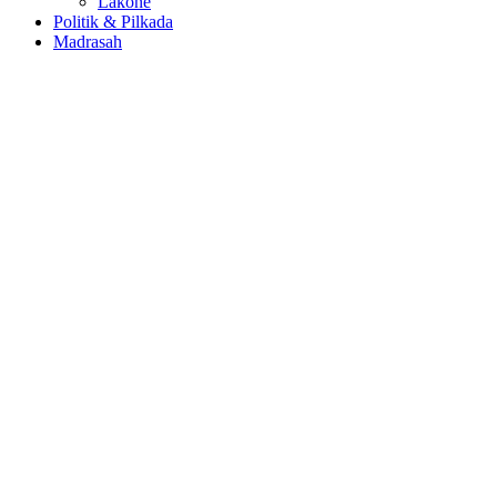
Lakone
Politik & Pilkada
Madrasah