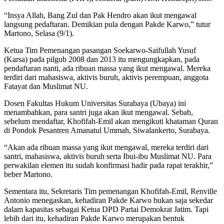
“Insya Allah, Bang Zul dan Pak Hendro akan ikut mengawal
langsung pedaftaran. Demikian pula dengan Pakde Karwo,” tutur
Martono, Selasa (9/1).
Ketua Tim Pemenangan pasangan Soekarwo-Saifullah Yusuf
(Karsa) pada pilgub 2008 dan 2013 itu mengungkapkan, pada
pendaftaran nanti, ada ribuan massa yang ikut mengawal. Mereka
terdiri dari mahasiswa, aktivis buruh, aktivis perempuan, anggota
Fatayat dan Muslimat NU.
Dosen Fakultas Hukum Universitas Surabaya (Ubaya) ini
menambahkan, para santri juga akan ikut mengawal. Sebab,
sebelum mendaftar, Khofifah-Emil akan mengikuti khataman Quran
di Pondok Pesantren Amanatul Ummah, Siwalankerto, Surabaya.
“Akan ada ribuan massa yang ikut mengawal, mereka terdiri dari
santri, mahasiswa, aktivis buruh serta Ibui-ibu Muslimat NU. Para
perwakilan elemen itu sudah konfirmasi hadir pada rapat terakhir,”
beber Martono.
Sementara itu, Sekretaris Tim pemenangan Khofifah-Emil, Renville
Antonio menegaskan, kehadiran Pakde Karwo bukan saja sekedar
dalam kapasitas sebagai Ketua DPD Partai Demokrat Jatim. Tapi
lebih dari itu, kehadiran Pakde Karwo merupakan bentuk