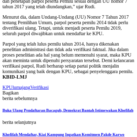
dan penetapan parpol peserta Pemilu sesuai dengan UU nomor 7
tahun 2017 yang telah diundangkan,” ujar Rudi.
Menurut dia, dalam Undang-Undang (UU) Nomor 7 Tahun 2017
tentang Pemilihan Umum, parpol peserta pemilu 2014 tidak perlu
diverifikasi ulang. Tetapi, untuk menjadi peserta Pemilu 2019,
seluruh parpol diwajibkan untuk mendaftar ke KPU.
Parpol yang telah lulus pemilu tahun 2014, hanya dikenakan
penelitian administrasi dan tidak ada verifikasi faktual. Jika dalam
proses penelitian ada hal yang belum memenuhi syarat, maka KPU
akan meminta untuk dipenuhi persyaratan tersebut. Demi kelancaran
verifikasi parpol, Rudi berharap setiap partai politik menjalin
komunikasi yang baik dengan KPU, sebagai penyelenggara pemilu.
KBID-LMJ
KPU
lumajang
Verifikasi
Bagikan
berita sebelumnya
Buka Ulang Pendaftaran Bacagub, Demokrat Bantah Istimewakan Khofifah
berita selanjutnya
Khofifah Mendaftar, Kiai Kampung Ingatkan Komitmen Pakde Karwo