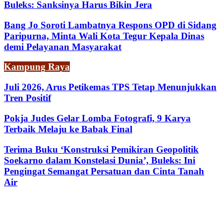
Buleks: Sanksinya Harus Bikin Jera
Bang Jo Soroti Lambatnya Respons OPD di Sidang
Paripurna, Minta Wali Kota Tegur Kepala Dinas
demi Pelayanan Masyarakat
Kampung Raya
Juli 2026, Arus Petikemas TPS Tetap Menunjukkan
Tren Positif
Pokja Judes Gelar Lomba Fotografi, 9 Karya
Terbaik Melaju ke Babak Final
Terima Buku ‘Konstruksi Pemikiran Geopolitik
Soekarno dalam Konstelasi Dunia’, Buleks: Ini
Pengingat Semangat Persatuan dan Cinta Tanah
Air