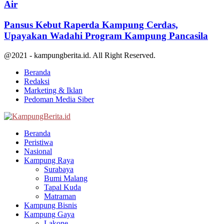
Air
Pansus Kebut Raperda Kampung Cerdas,
Upayakan Wadahi Program Kampung Pancasila
@2021 - kampungberita.id. All Right Reserved.
Beranda
Redaksi
Marketing & Iklan
Pedoman Media Siber
Facebook
Twitter
Youtube
Beranda
Peristiwa
Nasional
Kampung Raya
Surabaya
Bumi Malang
Tapal Kuda
Matraman
Kampung Bisnis
Kampung Gaya
Lakone