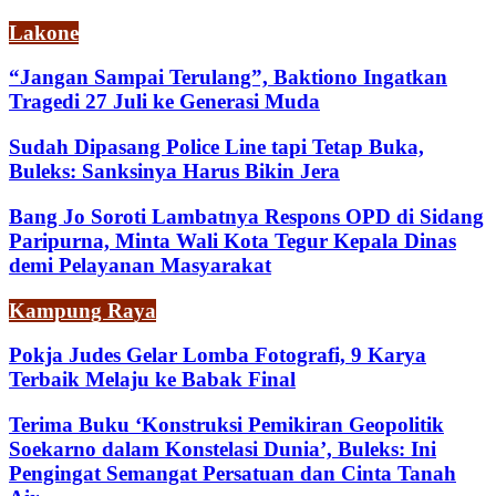
Lakone
“Jangan Sampai Terulang”, Baktiono Ingatkan
Tragedi 27 Juli ke Generasi Muda
Sudah Dipasang Police Line tapi Tetap Buka,
Buleks: Sanksinya Harus Bikin Jera
Bang Jo Soroti Lambatnya Respons OPD di Sidang
Paripurna, Minta Wali Kota Tegur Kepala Dinas
demi Pelayanan Masyarakat
Kampung Raya
Pokja Judes Gelar Lomba Fotografi, 9 Karya
Terbaik Melaju ke Babak Final
Terima Buku ‘Konstruksi Pemikiran Geopolitik
Soekarno dalam Konstelasi Dunia’, Buleks: Ini
Pengingat Semangat Persatuan dan Cinta Tanah