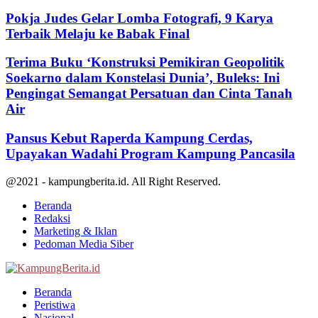
Pokja Judes Gelar Lomba Fotografi, 9 Karya
Terbaik Melaju ke Babak Final
Terima Buku ‘Konstruksi Pemikiran Geopolitik
Soekarno dalam Konstelasi Dunia’, Buleks: Ini
Pengingat Semangat Persatuan dan Cinta Tanah
Air
Pansus Kebut Raperda Kampung Cerdas,
Upayakan Wadahi Program Kampung Pancasila
@2021 - kampungberita.id. All Right Reserved.
Beranda
Redaksi
Marketing & Iklan
Pedoman Media Siber
Facebook
Twitter
Youtube
Beranda
Peristiwa
Nasional