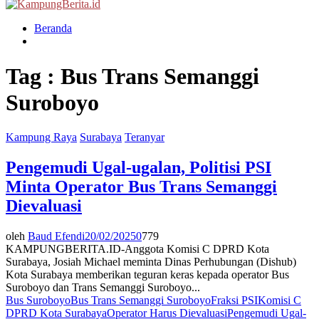
Menu
Beranda
Tag : Bus Trans Semanggi
Suroboyo
Kampung Raya
Surabaya
Teranyar
Pengemudi Ugal-ugalan, Politisi PSI
Minta Operator Bus Trans Semanggi
Dievaluasi
oleh
Baud Efendi
20/02/2025
0
779
KAMPUNGBERITA.ID-Anggota Komisi C DPRD Kota
Surabaya, Josiah Michael meminta Dinas Perhubungan (Dishub)
Kota Surabaya memberikan teguran keras kepada operator Bus
Suroboyo dan Trans Semanggi Suroboyo...
Bus Suroboyo
Bus Trans Semanggi Suroboyo
Fraksi PSI
Komisi C
DPRD Kota Surabaya
Operator Harus Dievaluasi
Pengemudi Ugal-