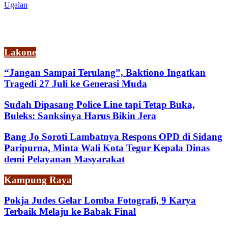
Ugalan
Lakone
“Jangan Sampai Terulang”, Baktiono Ingatkan
Tragedi 27 Juli ke Generasi Muda
Sudah Dipasang Police Line tapi Tetap Buka,
Buleks: Sanksinya Harus Bikin Jera
Bang Jo Soroti Lambatnya Respons OPD di Sidang
Paripurna, Minta Wali Kota Tegur Kepala Dinas
demi Pelayanan Masyarakat
Kampung Raya
Pokja Judes Gelar Lomba Fotografi, 9 Karya
Terbaik Melaju ke Babak Final