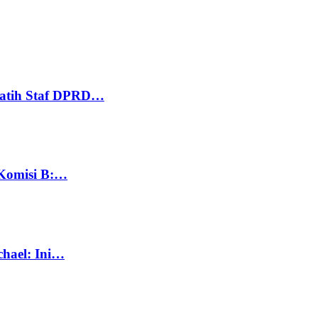
Latih Staf DPRD…
 Komisi B:…
chael: Ini…