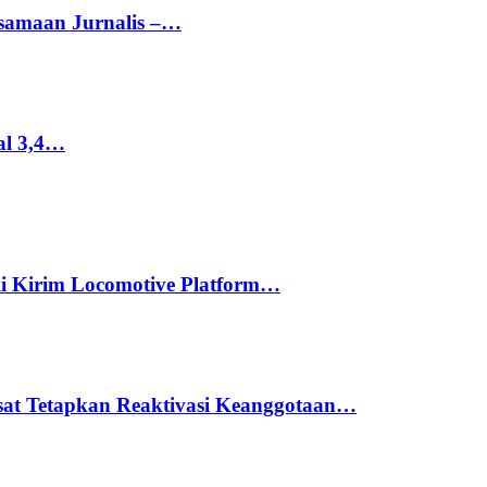
rsamaan Jurnalis –…
al 3,4…
li Kirim Locomotive Platform…
usat Tetapkan Reaktivasi Keanggotaan…