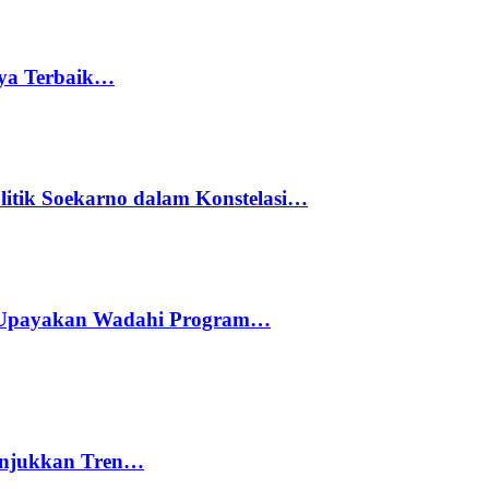
rya Terbaik…
litik Soekarno dalam Konstelasi…
 Upayakan Wadahi Program…
nunjukkan Tren…