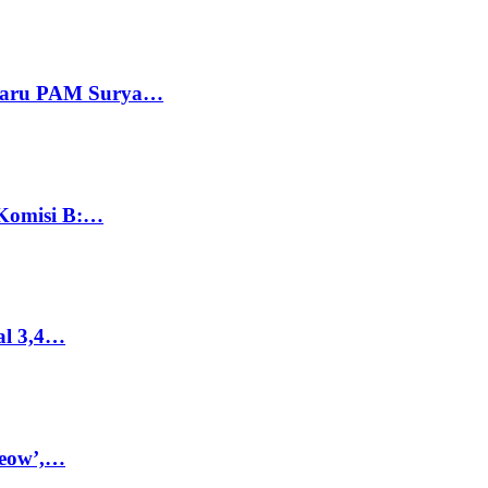
 Baru PAM Surya…
 Komisi B:…
al 3,4…
Meow’,…