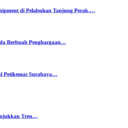
hipment di Pelabuhan Tanjung Perak,…
ada Berbuah Penghargaan…
nal Petikemas Surabaya…
nunjukkan Tren…