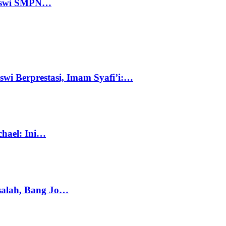
 Siswi SMPN…
swi Berprestasi, Imam Syafi’i:…
chael: Ini…
salah, Bang Jo…