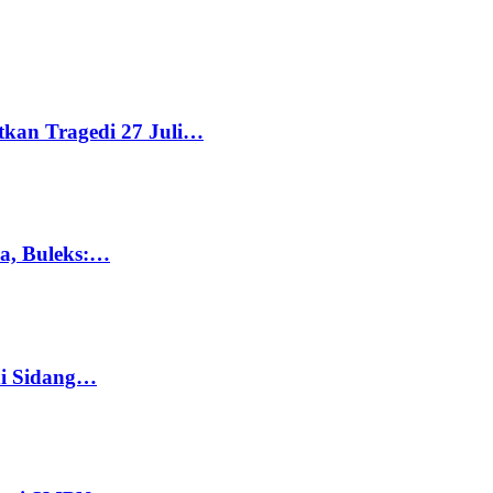
tkan Tragedi 27 Juli…
ka, Buleks:…
di Sidang…