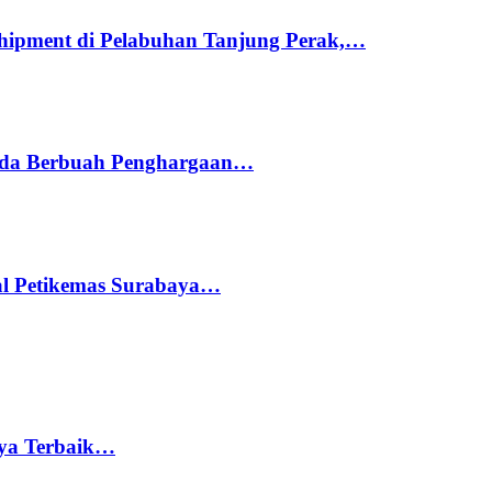
hipment di Pelabuhan Tanjung Perak,…
ada Berbuah Penghargaan…
nal Petikemas Surabaya…
rya Terbaik…