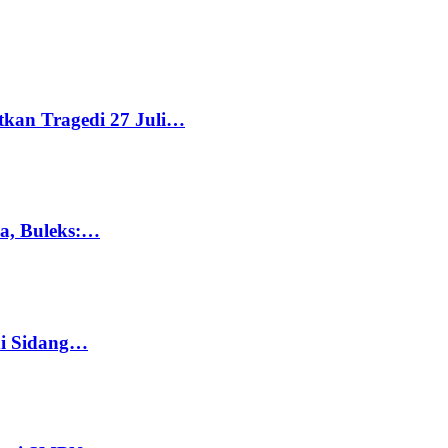
tkan Tragedi 27 Juli…
ka, Buleks:…
di Sidang…