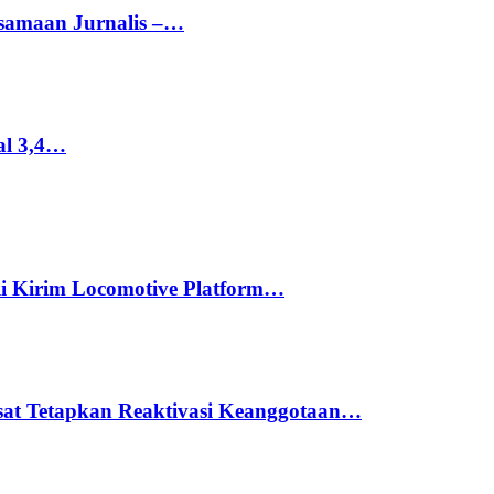
rsamaan Jurnalis –…
al 3,4…
li Kirim Locomotive Platform…
usat Tetapkan Reaktivasi Keanggotaan…