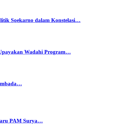
litik Soekarno dalam Konstelasi…
 Upayakan Wadahi Program…
 Sembada…
 Baru PAM Surya…