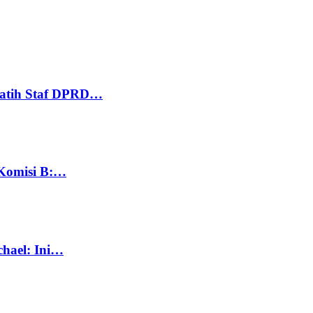
Latih Staf DPRD…
 Komisi B:…
chael: Ini…