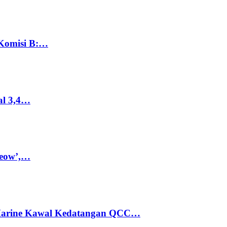
 Komisi B:…
al 3,4…
Meow’,…
 Marine Kawal Kedatangan QCC…