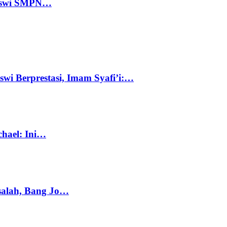
 Siswi SMPN…
swi Berprestasi, Imam Syafi’i:…
chael: Ini…
salah, Bang Jo…