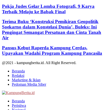
Pokja Judes Gelar Lomba Fotografi, 9 Karya
Terbaik Melaju ke Babak Final
Terima Buku ‘Konstruksi Pemikiran Geopolitik
Soekarno dalam Konstelasi Dunia’, Buleks: Ini
Pengingat Semangat Persatuan dan Cinta Tanah
Air
Pansus Kebut Raperda Kampung Cerdas,
Upayakan Wadahi Program Kampung Pancasila
@2021 - kampungberita.id. All Right Reserved.
Beranda
Redaksi
Marketing & Iklan
Pedoman Media Siber
Facebook
Twitter
Youtube
Beranda
Peristiwa
Nasional