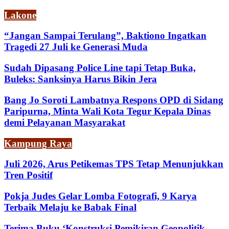
Lakone
“Jangan Sampai Terulang”, Baktiono Ingatkan
Tragedi 27 Juli ke Generasi Muda
Sudah Dipasang Police Line tapi Tetap Buka,
Buleks: Sanksinya Harus Bikin Jera
Bang Jo Soroti Lambatnya Respons OPD di Sidang
Paripurna, Minta Wali Kota Tegur Kepala Dinas
demi Pelayanan Masyarakat
Kampung Raya
Juli 2026, Arus Petikemas TPS Tetap Menunjukkan
Tren Positif
Pokja Judes Gelar Lomba Fotografi, 9 Karya
Terbaik Melaju ke Babak Final
Terima Buku ‘Konstruksi Pemikiran Geopolitik