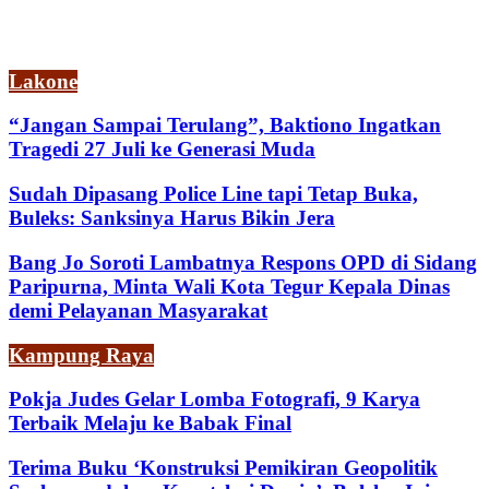
Lakone
“Jangan Sampai Terulang”, Baktiono Ingatkan
Tragedi 27 Juli ke Generasi Muda
Sudah Dipasang Police Line tapi Tetap Buka,
Buleks: Sanksinya Harus Bikin Jera
Bang Jo Soroti Lambatnya Respons OPD di Sidang
Paripurna, Minta Wali Kota Tegur Kepala Dinas
demi Pelayanan Masyarakat
Kampung Raya
Pokja Judes Gelar Lomba Fotografi, 9 Karya
Terbaik Melaju ke Babak Final
Terima Buku ‘Konstruksi Pemikiran Geopolitik