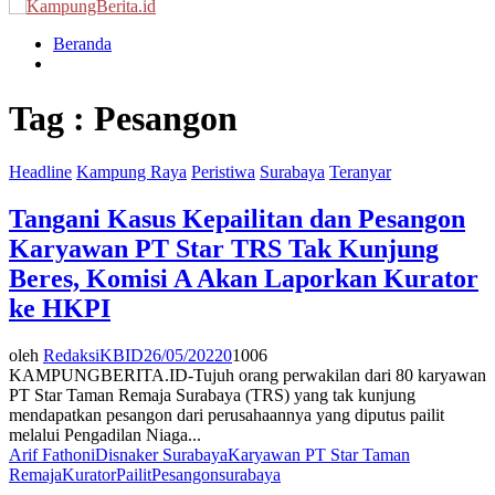
Menu
Beranda
Tag : Pesangon
Headline
Kampung Raya
Peristiwa
Surabaya
Teranyar
Tangani Kasus Kepailitan dan Pesangon
Karyawan PT Star TRS Tak Kunjung
Beres, Komisi A Akan Laporkan Kurator
ke HKPI
oleh
RedaksiKBID
26/05/2022
0
1006
KAMPUNGBERITA.ID-Tujuh orang perwakilan dari 80 karyawan
PT Star Taman Remaja Surabaya (TRS) yang tak kunjung
mendapatkan pesangon dari perusahaannya yang diputus pailit
melalui Pengadilan Niaga...
Arif Fathoni
Disnaker Surabaya
Karyawan PT Star Taman
Remaja
Kurator
Pailit
Pesangon
surabaya