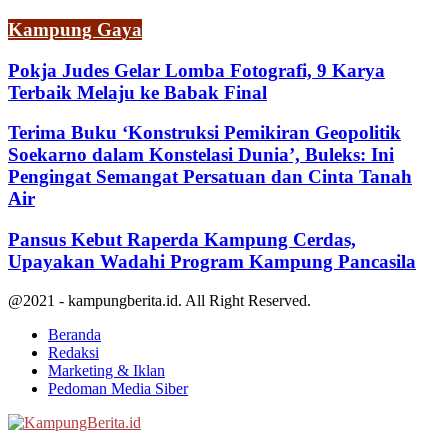
Kampung Gaya
Pokja Judes Gelar Lomba Fotografi, 9 Karya
Terbaik Melaju ke Babak Final
Terima Buku ‘Konstruksi Pemikiran Geopolitik
Soekarno dalam Konstelasi Dunia’, Buleks: Ini
Pengingat Semangat Persatuan dan Cinta Tanah
Air
Pansus Kebut Raperda Kampung Cerdas,
Upayakan Wadahi Program Kampung Pancasila
@2021 - kampungberita.id. All Right Reserved.
Beranda
Redaksi
Marketing & Iklan
Pedoman Media Siber
Facebook
Twitter
Youtube