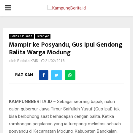
PRIMARY
MENU
Politik & Pilkada
Teranyar
Mampir ke Posyandu, Gus Ipul Gendong
Balita Warga Modung
oleh
RedaksiKBID
21/02/2018
BAGIKAN
Gus Ipul menggendong balita milik warga saat mampir di
Posyandu
KAMPUNBBERITA.ID
– Sebagai seorang bapak, naluri
calon gubernur Jawa Timur Saifullah Yusuf (Gus Ipul) tak
bisa berbohong saat berhadapan dengan balita. Ketika
rombongan perjalanan yang ia tumpangi melintasi sebuah
posyandu di Kecamatan Modung, Kabupaten Bangkalan,