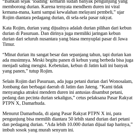
“Bahkan sejak ‘loading’ kemarin sudah banyak pengunjung yang
memborong durian. Karena ternyata mendhem duren ini viral
kemana-mana, kami sampai kewalahan melayani pembeli,” ujar
Rojim diantara pedagang durian, di sela-sela pasar rakyat.
Kata Rojim, durian yang dijualnya adalah durian pilihan dari kebun
durian di Pasuruan. Dan dirinya juga memiliki jaringan kebun
durian dari seluruh nusantara yang biasa menyuplai pasar di Jawa
Timur.
“Minat durian itu sangat besar dan sepanjang tahun, tapi durian kan
ada musimnya. Meski begitu panen di kebun yang berbeda bisa juga
menjadi saling mengisi. Kebetulan, kebun di Jatim kali ini banyak
yang panen,” tutup Rojim.
Selain Rojim dari Pasuruan, ada juga petani durian dari Wonosalam,
Jombang dan berbagai daerah di Jatim dan Jateng. “Kami tidak
menyangka atraksi mendem duren ini antusias disambut petani,
pedang dan pecinta durian sekaligus,” cetus pelaksana Pasar Rakyat
PTPN X, Damarhuda.
Menurut Damarhuda, di ajang Pasar Rakyat PTPN X ini, para
pengunjung bisa memilih diantara 50 lebih stand durian dari petani
dan pedagang durian. “Ada lebih 10.000 durian dijual tiap harinya,”
imbuh sosok yang murah senyum ini.