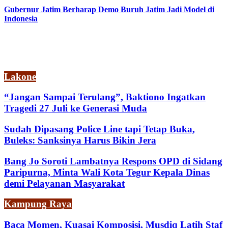
Gubernur Jatim Berharap Demo Buruh Jatim Jadi Model di
Indonesia
Lakone
“Jangan Sampai Terulang”, Baktiono Ingatkan
Tragedi 27 Juli ke Generasi Muda
Sudah Dipasang Police Line tapi Tetap Buka,
Buleks: Sanksinya Harus Bikin Jera
Bang Jo Soroti Lambatnya Respons OPD di Sidang
Paripurna, Minta Wali Kota Tegur Kepala Dinas
demi Pelayanan Masyarakat
Kampung Raya
Baca Momen, Kuasai Komposisi, Musdiq Latih Staf