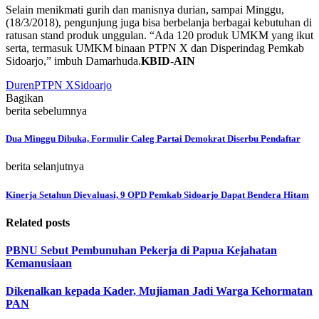
Selain menikmati gurih dan manisnya durian, sampai Minggu,
(18/3/2018), pengunjung juga bisa berbelanja berbagai kebutuhan di
ratusan stand produk unggulan. “Ada 120 produk UMKM yang ikut
serta, termasuk UMKM binaan PTPN X dan Disperindag Pemkab
Sidoarjo,” imbuh Damarhuda.
KBID-AIN
Duren
PTPN X
Sidoarjo
Bagikan
berita sebelumnya
Dua Minggu Dibuka, Formulir Caleg Partai Demokrat Diserbu Pendaftar
berita selanjutnya
Kinerja Setahun Dievaluasi, 9 OPD Pemkab Sidoarjo Dapat Bendera Hitam
Related posts
PBNU Sebut Pembunuhan Pekerja di Papua Kejahatan
Kemanusiaan
Dikenalkan kepada Kader, Mujiaman Jadi Warga Kehormatan
PAN