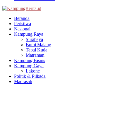
Facebook
Twitter
Youtube
Beranda
Peristiwa
Nasional
Kampung Raya
Surabaya
Bumi Malang
Tapal Kuda
Matraman
Kampung Bisnis
Kampung Gaya
Lakone
Politik & Pilkada
Madrasah