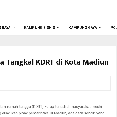
 RAYA
KAMPUNG BISNIS
KAMPUNG GAYA
POL
a Tangkal KDRT di Kota Madiun
but Tim Penilai PDKRT di Kelurahan Oro-oro Ombo, Madiun
am rumah tangga (KDRT) kerap terjadi di masyarakat meski
 dilakukan pihak pemerintah. Di Madiun, ada cara sendiri yang