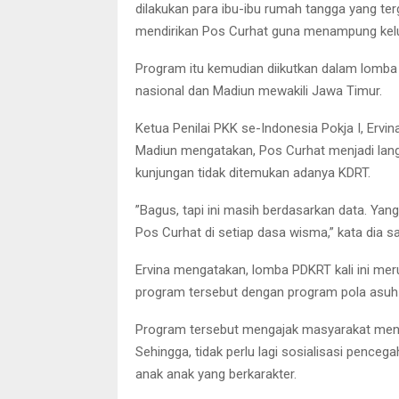
dilakukan para ibu-ibu rumah tangga yang t
mendirikan Pos Curhat guna menampung kelu
Program itu kemudian diikutkan dalam lomb
nasional dan Madiun mewakili Jawa Timur.
Ketua Penilai PKK se-Indonesia Pokja I, Ervi
Madiun mengatakan, Pos Curhat menjadi lang
kunjungan tidak ditemukan adanya KDRT.
”Bagus, tapi ini masih berdasarkan data. Ya
Pos Curhat di setiap dasa wisma,” kata dia 
Ervina mengatakan, lomba PDKRT kali ini me
program tersebut dengan program pola asuh
Program tersebut mengajak masyarakat mendid
Sehingga, tidak perlu lagi sosialisasi pence
anak anak yang berkarakter.