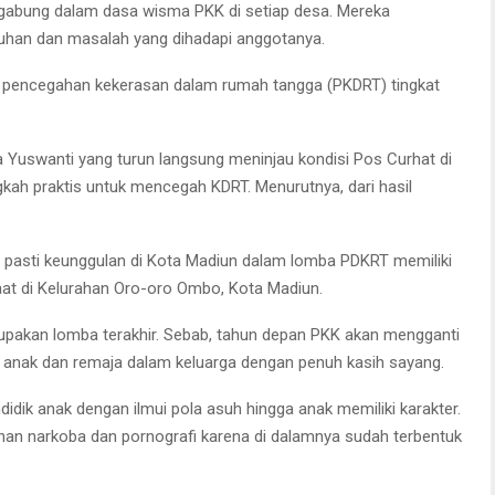
ergabung dalam dasa wisma PKK di setiap desa. Mereka
han dan masalah yang dihadapi anggotanya.
a pencegahan kekerasan dalam rumah tangga (PKDRT) tingkat
na Yuswanti yang turun langsung meninjau kondisi Pos Curhat di
kah praktis untuk mencegah KDRT. Menurutnya, dari hasil
ng pasti keunggulan di Kota Madiun dalam lomba PDKRT memiliki
saat di Kelurahan Oro-oro Ombo, Kota Madiun.
rupakan lomba terakhir. Sebab, tahun depan PKK akan mengganti
 anak dan remaja dalam keluarga dengan penuh kasih sayang.
ik anak dengan ilmui pola asuh hingga anak memiliki karakter.
gahan narkoba dan pornografi karena di dalamnya sudah terbentuk