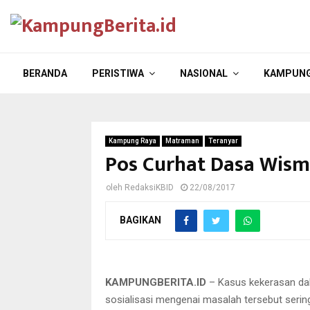
BERANDA
PERISTIWA
NASIONAL
KAMPUNG
Kampung Raya
Matraman
Teranyar
Pos Curhat Dasa Wism
oleh
RedaksiKBID
22/08/2017
BAGIKAN
Seni bela diri ditampilan menyam
KAMPUNGBERITA.ID
– Kasus kekerasan dal
sosialisasi mengenai masalah tersebut sering