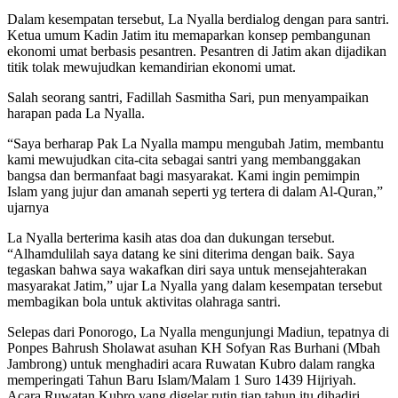
Dalam kesempatan tersebut, La Nyalla berdialog dengan para santri.
Ketua umum Kadin Jatim itu memaparkan konsep pembangunan
ekonomi umat berbasis pesantren. Pesantren di Jatim akan dijadikan
titik tolak mewujudkan kemandirian ekonomi umat.
Salah seorang santri, Fadillah Sasmitha Sari, pun menyampaikan
harapan pada La Nyalla.
“Saya berharap Pak La Nyalla mampu mengubah Jatim, membantu
kami mewujudkan cita-cita sebagai santri yang membanggakan
bangsa dan bermanfaat bagi masyarakat. Kami ingin pemimpin
Islam yang jujur dan amanah seperti yg tertera di dalam Al-Quran,”
ujarnya
La Nyalla berterima kasih atas doa dan dukungan tersebut.
“Alhamdulilah saya datang ke sini diterima dengan baik. Saya
tegaskan bahwa saya wakafkan diri saya untuk mensejahterakan
masyarakat Jatim,” ujar La Nyalla yang dalam kesempatan tersebut
membagikan bola untuk aktivitas olahraga santri.
Selepas dari Ponorogo, La Nyalla mengunjungi Madiun, tepatnya di
Ponpes Bahrush Sholawat asuhan KH Sofyan Ras Burhani (Mbah
Jambrong) untuk menghadiri acara Ruwatan Kubro dalam rangka
memperingati Tahun Baru Islam/Malam 1 Suro 1439 Hijriyah.
Acara Ruwatan Kubro yang digelar rutin tiap tahun itu dihadiri