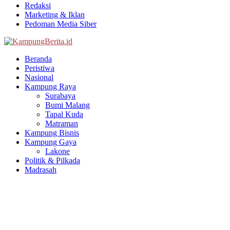
Redaksi
Marketing & Iklan
Pedoman Media Siber
Facebook
Twitter
Youtube
Beranda
Peristiwa
Nasional
Kampung Raya
Surabaya
Bumi Malang
Tapal Kuda
Matraman
Kampung Bisnis
Kampung Gaya
Lakone
Politik & Pilkada
Madrasah