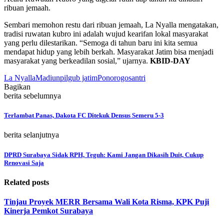
ribuan jemaah.
Sembari memohon restu dari ribuan jemaah, La Nyalla mengatakan,
tradisi ruwatan kubro ini adalah wujud kearifan lokal masyarakat
yang perlu dilestarikan. “Semoga di tahun baru ini kita semua
mendapat hidup yang lebih berkah. Masyarakat Jatim bisa menjadi
masyarakat yang berkeadilan sosial,” ujarnya.
KBID-DAY
La Nyalla
Madiun
pilgub jatim
Ponorogo
santri
Bagikan
berita sebelumnya
Terlambat Panas, Dakota FC Ditekuk Densus Semeru 5-3
berita selanjutnya
DPRD Surabaya Sidak RPH, Teguh: Kami Jangan Dikasih Duit, Cukup
Renovasi Saja
Related posts
Tinjau Proyek MERR Bersama Wali Kota Risma, KPK Puji
Kinerja Pemkot Surabaya