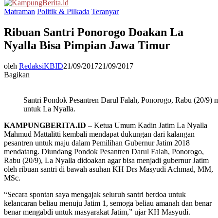
Menu
Matraman
Politik & Pilkada
Teranyar
Ribuan Santri Ponorogo Doakan La
Nyalla Bisa Pimpian Jawa Timur
oleh
RedaksiKBID
21/09/2017
21/09/2017
Bagikan
Santri Pondok Pesantren Darul Falah, Ponorogo, Rabu (20/9)
untuk La Nyalla.
KAMPUNGBERITA.ID
– Ketua Umum Kadin Jatim La Nyalla
Mahmud Mattalitti kembali mendapat dukungan dari kalangan
pesantren untuk maju dalam Pemilihan Gubernur Jatim 2018
mendatang. Diundang Pondok Pesantren Darul Falah, Ponorogo,
Rabu (20/9), La Nyalla didoakan agar bisa menjadi gubernur Jatim
oleh ribuan santri di bawah asuhan KH Drs Masyudi Achmad, MM,
MSc.
“Secara spontan saya mengajak seluruh santri berdoa untuk
kelancaran beliau menuju Jatim 1, semoga beliau amanah dan benar
benar mengabdi untuk masyarakat Jatim,” ujar KH Masyudi.