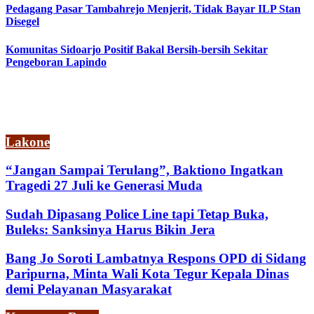
Pedagang Pasar Tambahrejo Menjerit, Tidak Bayar ILP Stan
Disegel
Komunitas Sidoarjo Positif Bakal Bersih-bersih Sekitar
Pengeboran Lapindo
Lakone
“Jangan Sampai Terulang”, Baktiono Ingatkan
Tragedi 27 Juli ke Generasi Muda
Sudah Dipasang Police Line tapi Tetap Buka,
Buleks: Sanksinya Harus Bikin Jera
Bang Jo Soroti Lambatnya Respons OPD di Sidang
Paripurna, Minta Wali Kota Tegur Kepala Dinas
demi Pelayanan Masyarakat